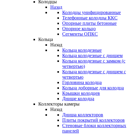
Колодцы
Назад
Колодцы унифицированные
Телефонные колодцы ККС
Опорные плиты бетонные
Опорное кольцо
Сегменты ОПКС
Кольца
Назад
Кольца колодезные
Кольца колодезные с днищем
Кольца колодезные с замком (с
четвертью)
Кольца колодезные с днищем с
четвертью
Горловина колодца
Кольца доборные для колодца
Крышки колодцев
Днище колодца
Коллекторы камеры
Назад
Днища коллекторов
Плиты покрытий коллекторов
Стеновые блоки коллекторных
панелей