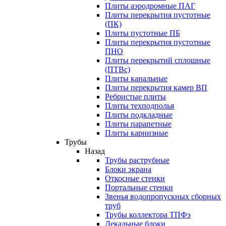
Плиты аэродромные ПАГ
Плиты перекрытия пустотные
(ПК)
Плиты пустотные ПБ
Плиты перекрытия пустотные
ПНО
Плиты перекрытий сплошные
(ПТВс)
Плиты канальные
Плиты перекрытия камер ВП
Ребристые плиты
Плиты техподполья
Плиты подкладные
Плиты парапетные
Плиты карнизные
Трубы
Назад
Трубы раструбные
Блоки экрана
Откосные стенки
Портальные стенки
Звенья водопропускных сборных
труб
Трубы коллектора ТПФэ
Лекальные блоки