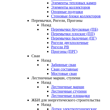
Элементы тепловых камер
Элементы коллекторов
Опорные подушки
Стеновые блоки коллекторов
Перемычки, Ригели, Прогоны
Назад
Перемычки брусковые (ПБ)
Перемычки плоские (ПП)
Перемычки балочные (ПГ)
Ригели двухполочные
Ригели РВ
Прогоны (ПРГ)
Сваи
Назад
Забивные сваи
Сваи составные
Мостовые сваи
Лестничные марши, ступени
Назад
Лестничные марши
Лестничные ступени
Лестничные площадки
ЖБИ для энергетического строительства
Назад
Лотки электротехнические