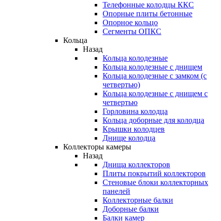
Телефонные колодцы ККС
Опорные плиты бетонные
Опорное кольцо
Сегменты ОПКС
Кольца
Назад
Кольца колодезные
Кольца колодезные с днищем
Кольца колодезные с замком (с
четвертью)
Кольца колодезные с днищем с
четвертью
Горловина колодца
Кольца доборные для колодца
Крышки колодцев
Днище колодца
Коллекторы камеры
Назад
Днища коллекторов
Плиты покрытий коллекторов
Стеновые блоки коллекторных
панелей
Коллекторные балки
Доборные балки
Балки камер