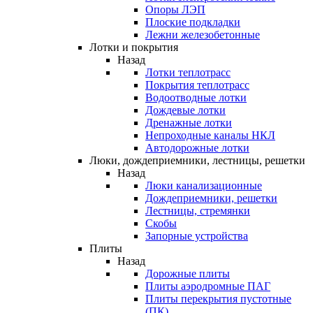
Опоры ЛЭП
Плоские подкладки
Лежни железобетонные
Лотки и покрытия
Назад
Лотки теплотрасс
Покрытия теплотрасс
Водоотводные лотки
Дождевые лотки
Дренажные лотки
Непроходные каналы НКЛ
Автодорожные лотки
Люки, дождеприемники, лестницы, решетки
Назад
Люки канализационные
Дождеприемники, решетки
Лестницы, стремянки
Скобы
Запорные устройства
Плиты
Назад
Дорожные плиты
Плиты аэродромные ПАГ
Плиты перекрытия пустотные
(ПК)