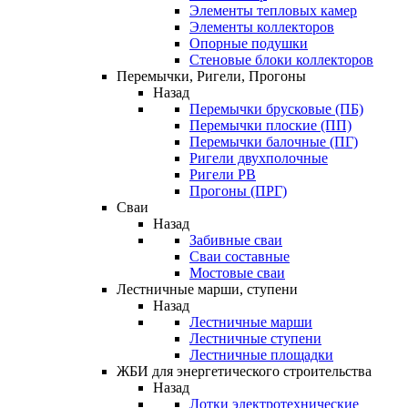
Элементы тепловых камер
Элементы коллекторов
Опорные подушки
Стеновые блоки коллекторов
Перемычки, Ригели, Прогоны
Назад
Перемычки брусковые (ПБ)
Перемычки плоские (ПП)
Перемычки балочные (ПГ)
Ригели двухполочные
Ригели РВ
Прогоны (ПРГ)
Сваи
Назад
Забивные сваи
Сваи составные
Мостовые сваи
Лестничные марши, ступени
Назад
Лестничные марши
Лестничные ступени
Лестничные площадки
ЖБИ для энергетического строительства
Назад
Лотки электротехнические