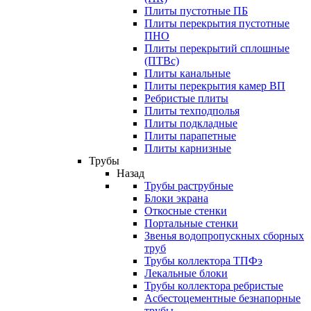
Плиты пустотные ПБ
Плиты перекрытия пустотные
ПНО
Плиты перекрытий сплошные
(ПТВс)
Плиты канальные
Плиты перекрытия камер ВП
Ребристые плиты
Плиты техподполья
Плиты подкладные
Плиты парапетные
Плиты карнизные
Трубы
Назад
Трубы раструбные
Блоки экрана
Откосные стенки
Портальные стенки
Звенья водопропускных сборных
труб
Трубы коллектора ТПФэ
Лекальные блоки
Трубы коллектора ребристые
Асбестоцементные безнапорные
трубы