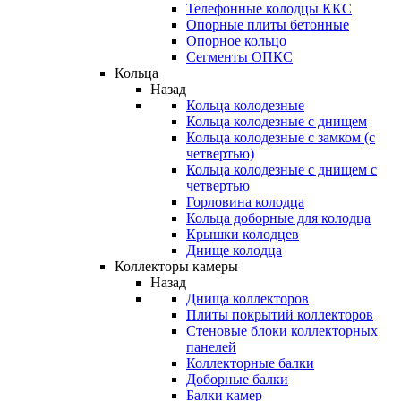
Телефонные колодцы ККС
Опорные плиты бетонные
Опорное кольцо
Сегменты ОПКС
Кольца
Назад
Кольца колодезные
Кольца колодезные с днищем
Кольца колодезные с замком (с
четвертью)
Кольца колодезные с днищем с
четвертью
Горловина колодца
Кольца доборные для колодца
Крышки колодцев
Днище колодца
Коллекторы камеры
Назад
Днища коллекторов
Плиты покрытий коллекторов
Стеновые блоки коллекторных
панелей
Коллекторные балки
Доборные балки
Балки камер