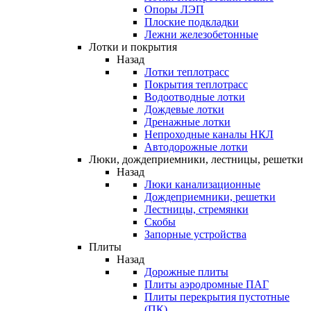
Опоры ЛЭП
Плоские подкладки
Лежни железобетонные
Лотки и покрытия
Назад
Лотки теплотрасс
Покрытия теплотрасс
Водоотводные лотки
Дождевые лотки
Дренажные лотки
Непроходные каналы НКЛ
Автодорожные лотки
Люки, дождеприемники, лестницы, решетки
Назад
Люки канализационные
Дождеприемники, решетки
Лестницы, стремянки
Скобы
Запорные устройства
Плиты
Назад
Дорожные плиты
Плиты аэродромные ПАГ
Плиты перекрытия пустотные
(ПК)