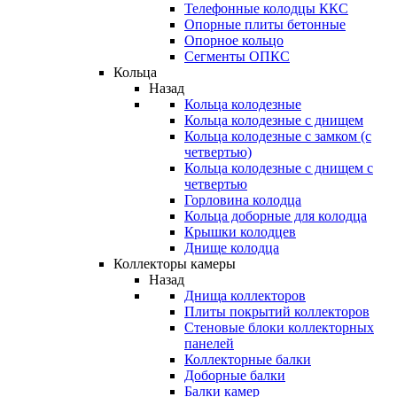
Телефонные колодцы ККС
Опорные плиты бетонные
Опорное кольцо
Сегменты ОПКС
Кольца
Назад
Кольца колодезные
Кольца колодезные с днищем
Кольца колодезные с замком (с
четвертью)
Кольца колодезные с днищем с
четвертью
Горловина колодца
Кольца доборные для колодца
Крышки колодцев
Днище колодца
Коллекторы камеры
Назад
Днища коллекторов
Плиты покрытий коллекторов
Стеновые блоки коллекторных
панелей
Коллекторные балки
Доборные балки
Балки камер