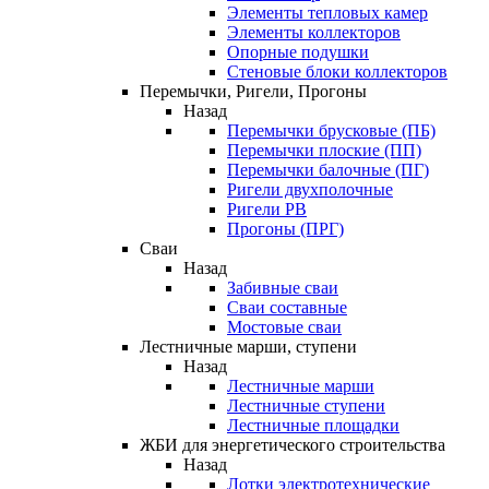
Элементы тепловых камер
Элементы коллекторов
Опорные подушки
Стеновые блоки коллекторов
Перемычки, Ригели, Прогоны
Назад
Перемычки брусковые (ПБ)
Перемычки плоские (ПП)
Перемычки балочные (ПГ)
Ригели двухполочные
Ригели РВ
Прогоны (ПРГ)
Сваи
Назад
Забивные сваи
Сваи составные
Мостовые сваи
Лестничные марши, ступени
Назад
Лестничные марши
Лестничные ступени
Лестничные площадки
ЖБИ для энергетического строительства
Назад
Лотки электротехнические