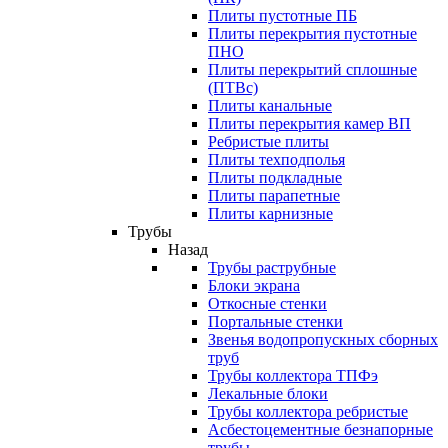
Плиты пустотные ПБ
Плиты перекрытия пустотные
ПНО
Плиты перекрытий сплошные
(ПТВс)
Плиты канальные
Плиты перекрытия камер ВП
Ребристые плиты
Плиты техподполья
Плиты подкладные
Плиты парапетные
Плиты карнизные
Трубы
Назад
Трубы раструбные
Блоки экрана
Откосные стенки
Портальные стенки
Звенья водопропускных сборных
труб
Трубы коллектора ТПФэ
Лекальные блоки
Трубы коллектора ребристые
Асбестоцементные безнапорные
трубы