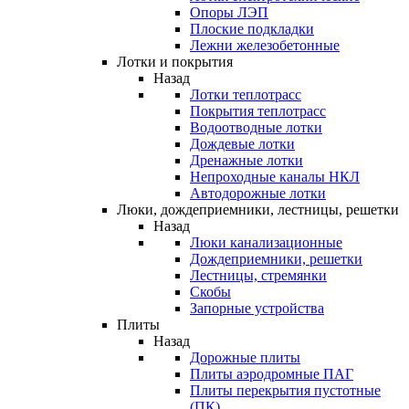
Опоры ЛЭП
Плоские подкладки
Лежни железобетонные
Лотки и покрытия
Назад
Лотки теплотрасс
Покрытия теплотрасс
Водоотводные лотки
Дождевые лотки
Дренажные лотки
Непроходные каналы НКЛ
Автодорожные лотки
Люки, дождеприемники, лестницы, решетки
Назад
Люки канализационные
Дождеприемники, решетки
Лестницы, стремянки
Скобы
Запорные устройства
Плиты
Назад
Дорожные плиты
Плиты аэродромные ПАГ
Плиты перекрытия пустотные
(ПК)