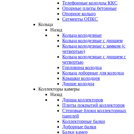
Телефонные колодцы ККС
Опорные плиты бетонные
Опорное кольцо
Сегменты ОПКС
Кольца
Назад
Кольца колодезные
Кольца колодезные с днищем
Кольца колодезные с замком (с
четвертью)
Кольца колодезные с днищем с
четвертью
Горловина колодца
Кольца доборные для колодца
Крышки колодцев
Днище колодца
Коллекторы камеры
Назад
Днища коллекторов
Плиты покрытий коллекторов
Стеновые блоки коллекторных
панелей
Коллекторные балки
Доборные балки
Балки камер