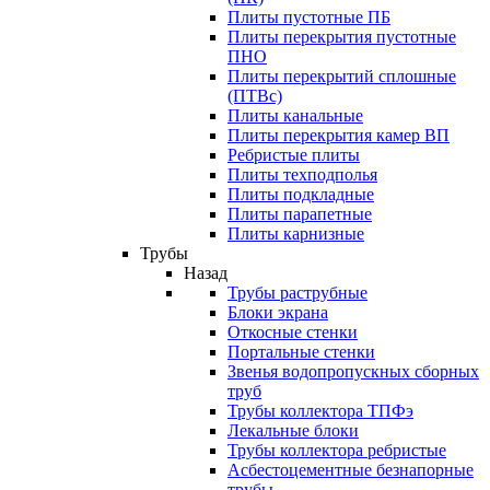
Плиты пустотные ПБ
Плиты перекрытия пустотные
ПНО
Плиты перекрытий сплошные
(ПТВс)
Плиты канальные
Плиты перекрытия камер ВП
Ребристые плиты
Плиты техподполья
Плиты подкладные
Плиты парапетные
Плиты карнизные
Трубы
Назад
Трубы раструбные
Блоки экрана
Откосные стенки
Портальные стенки
Звенья водопропускных сборных
труб
Трубы коллектора ТПФэ
Лекальные блоки
Трубы коллектора ребристые
Асбестоцементные безнапорные
трубы