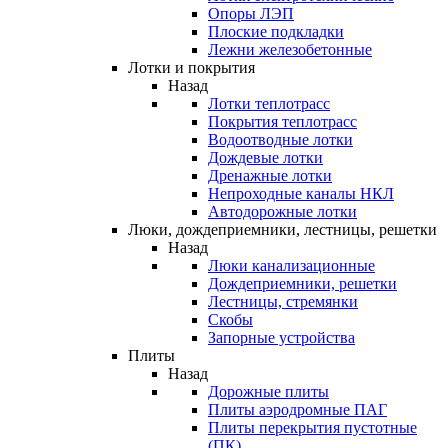
Опоры ЛЭП
Плоские подкладки
Лежни железобетонные
Лотки и покрытия
Назад
Лотки теплотрасс
Покрытия теплотрасс
Водоотводные лотки
Дождевые лотки
Дренажные лотки
Непроходные каналы НКЛ
Автодорожные лотки
Люки, дождеприемники, лестницы, решетки
Назад
Люки канализационные
Дождеприемники, решетки
Лестницы, стремянки
Скобы
Запорные устройства
Плиты
Назад
Дорожные плиты
Плиты аэродромные ПАГ
Плиты перекрытия пустотные
(ПК)