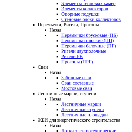
Элементы тепловых камер
Элементы коллекторов
Опорные подушки
Стеновые блоки коллекторов
Перемычки, Ригели, Прогоны
Назад
Перемычки брусковые (ПБ)
Перемычки плоские (ПП)
Перемычки балочные (ПГ)
Ригели двухполочные
Ригели РВ
Прогоны (ПРГ)
Сваи
Назад
Забивные сваи
Сваи составные
Мостовые сваи
Лестничные марши, ступени
Назад
Лестничные марши
Лестничные ступени
Лестничные площадки
ЖБИ для энергетического строительства
Назад
Лотки электротехнические