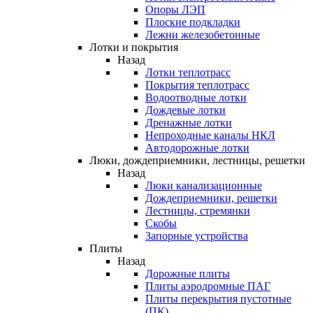
Опоры ЛЭП
Плоские подкладки
Лежни железобетонные
Лотки и покрытия
Назад
Лотки теплотрасс
Покрытия теплотрасс
Водоотводные лотки
Дождевые лотки
Дренажные лотки
Непроходные каналы НКЛ
Автодорожные лотки
Люки, дождеприемники, лестницы, решетки
Назад
Люки канализационные
Дождеприемники, решетки
Лестницы, стремянки
Скобы
Запорные устройства
Плиты
Назад
Дорожные плиты
Плиты аэродромные ПАГ
Плиты перекрытия пустотные
(ПК)