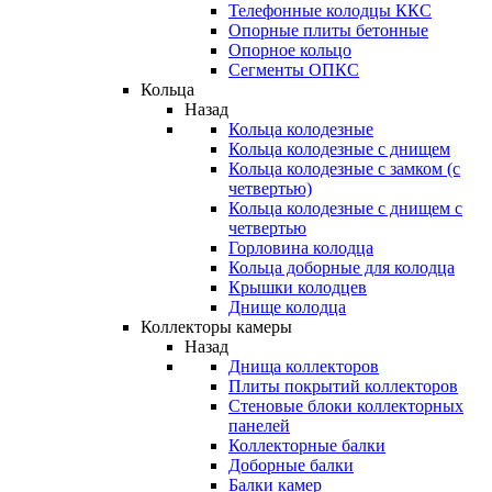
Телефонные колодцы ККС
Опорные плиты бетонные
Опорное кольцо
Сегменты ОПКС
Кольца
Назад
Кольца колодезные
Кольца колодезные с днищем
Кольца колодезные с замком (с
четвертью)
Кольца колодезные с днищем с
четвертью
Горловина колодца
Кольца доборные для колодца
Крышки колодцев
Днище колодца
Коллекторы камеры
Назад
Днища коллекторов
Плиты покрытий коллекторов
Стеновые блоки коллекторных
панелей
Коллекторные балки
Доборные балки
Балки камер