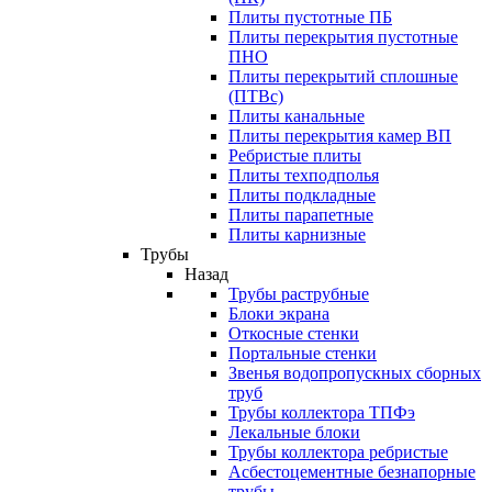
Плиты пустотные ПБ
Плиты перекрытия пустотные
ПНО
Плиты перекрытий сплошные
(ПТВс)
Плиты канальные
Плиты перекрытия камер ВП
Ребристые плиты
Плиты техподполья
Плиты подкладные
Плиты парапетные
Плиты карнизные
Трубы
Назад
Трубы раструбные
Блоки экрана
Откосные стенки
Портальные стенки
Звенья водопропускных сборных
труб
Трубы коллектора ТПФэ
Лекальные блоки
Трубы коллектора ребристые
Асбестоцементные безнапорные
трубы