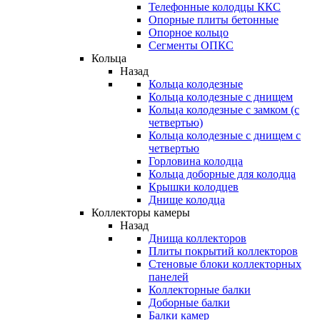
Телефонные колодцы ККС
Опорные плиты бетонные
Опорное кольцо
Сегменты ОПКС
Кольца
Назад
Кольца колодезные
Кольца колодезные с днищем
Кольца колодезные с замком (с
четвертью)
Кольца колодезные с днищем с
четвертью
Горловина колодца
Кольца доборные для колодца
Крышки колодцев
Днище колодца
Коллекторы камеры
Назад
Днища коллекторов
Плиты покрытий коллекторов
Стеновые блоки коллекторных
панелей
Коллекторные балки
Доборные балки
Балки камер