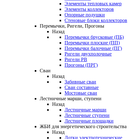
Элементы тепловых камер
Элементы коллекторов
Опорные подушки
Стеновые блоки коллекторов
Перемычки, Ригели, Прогоны
Назад
Перемычки брусковые (ПБ)
Перемычки плоские (ПП)
Перемычки балочные (ПГ)
Ригели двухполочные
Ригели РВ
Прогоны (ПРГ)
Сваи
Назад
Забивные сваи
Сваи составные
Мостовые сваи
Лестничные марши, ступени
Назад
Лестничные марши
Лестничные ступени
Лестничные площадки
ЖБИ для энергетического строительства
Назад
Лотки электротехнические