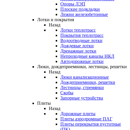
Опоры ЛЭП
Плоские подкладки
Лежни железобетонные
Лотки и покрытия
Назад
Лотки теплотрасс
Покрытия теплотрасс
Водоотводные лотки
Дождевые лотки
Дренажные лотки
Непроходные каналы НКЛ
Автодорожные лотки
Люки, дождеприемники, лестницы, решетки
Назад
Люки канализационные
Дождеприемники, решетки
Лестницы, стремянки
Скобы
Запорные устройства
Плиты
Назад
Дорожные плиты
Плиты аэродромные ПАГ
Плиты перекрытия пустотные
(ПК)