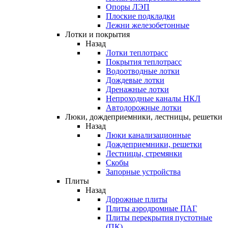
Опоры ЛЭП
Плоские подкладки
Лежни железобетонные
Лотки и покрытия
Назад
Лотки теплотрасс
Покрытия теплотрасс
Водоотводные лотки
Дождевые лотки
Дренажные лотки
Непроходные каналы НКЛ
Автодорожные лотки
Люки, дождеприемники, лестницы, решетки
Назад
Люки канализационные
Дождеприемники, решетки
Лестницы, стремянки
Скобы
Запорные устройства
Плиты
Назад
Дорожные плиты
Плиты аэродромные ПАГ
Плиты перекрытия пустотные
(ПК)