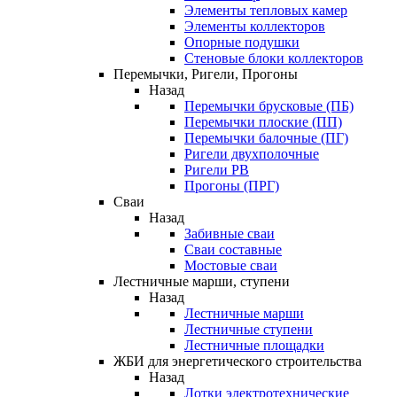
Элементы тепловых камер
Элементы коллекторов
Опорные подушки
Стеновые блоки коллекторов
Перемычки, Ригели, Прогоны
Назад
Перемычки брусковые (ПБ)
Перемычки плоские (ПП)
Перемычки балочные (ПГ)
Ригели двухполочные
Ригели РВ
Прогоны (ПРГ)
Сваи
Назад
Забивные сваи
Сваи составные
Мостовые сваи
Лестничные марши, ступени
Назад
Лестничные марши
Лестничные ступени
Лестничные площадки
ЖБИ для энергетического строительства
Назад
Лотки электротехнические