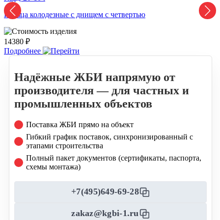
Кольца колодезные с днищем с четвертью
К
14380 ₽
1
Подробнее
Надёжные ЖБИ напрямую от
производителя — для частных и
промышленных объектов
Поставка ЖБИ прямо на объект
Гибкий график поставок, синхронизированный с
этапами строительства
Полный пакет документов (сертификаты, паспорта,
схемы монтажа)
+7(495)649-69-28
zakaz@kgbi-1.ru