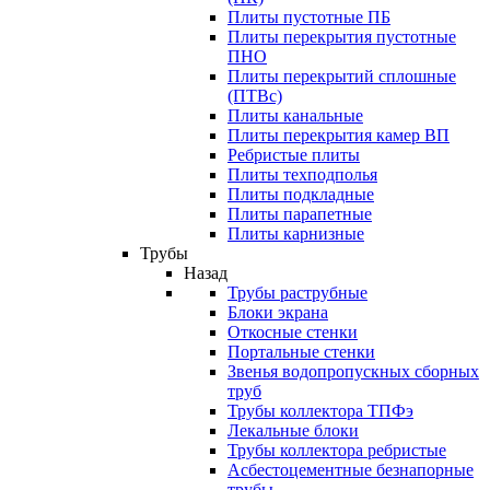
Плиты пустотные ПБ
Плиты перекрытия пустотные
ПНО
Плиты перекрытий сплошные
(ПТВс)
Плиты канальные
Плиты перекрытия камер ВП
Ребристые плиты
Плиты техподполья
Плиты подкладные
Плиты парапетные
Плиты карнизные
Трубы
Назад
Трубы раструбные
Блоки экрана
Откосные стенки
Портальные стенки
Звенья водопропускных сборных
труб
Трубы коллектора ТПФэ
Лекальные блоки
Трубы коллектора ребристые
Асбестоцементные безнапорные
трубы