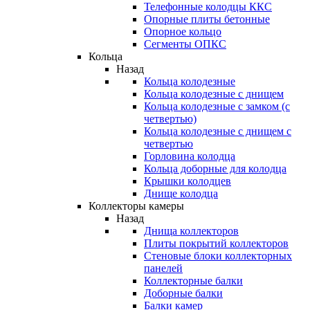
Телефонные колодцы ККС
Опорные плиты бетонные
Опорное кольцо
Сегменты ОПКС
Кольца
Назад
Кольца колодезные
Кольца колодезные с днищем
Кольца колодезные с замком (с
четвертью)
Кольца колодезные с днищем с
четвертью
Горловина колодца
Кольца доборные для колодца
Крышки колодцев
Днище колодца
Коллекторы камеры
Назад
Днища коллекторов
Плиты покрытий коллекторов
Стеновые блоки коллекторных
панелей
Коллекторные балки
Доборные балки
Балки камер