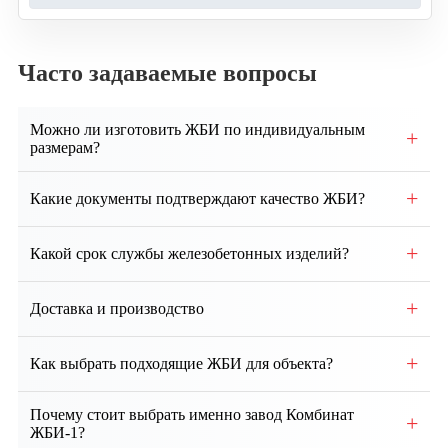
Часто задаваемые вопросы
Можно ли изготовить ЖБИ по индивидуальным
+
размерам?
Да, возможно производство изделий по
+
Какие документы подтверждают качество ЖБИ?
индивидуальным чертежам и техническим
требованиям заказчика.
Каждая партия сопровождается паспортом качества,
+
Какой срок службы железобетонных изделий?
сертификатами соответствия и протоколами
испытаний.
При правильном монтаже и эксплуатации срок
+
Доставка и производство
службы ЖБИ составляет от 50 до 100 лет и более.
Собственное производство, контроль качества на
+
Как выбрать подходящие ЖБИ для объекта?
всех этапах. Доставка по региону и всей России.
Выбор зависит от проекта, типа здания, грунтовых
Почему стоит выбрать именно завод Комбинат
+
условий и нагрузок. Наши специалисты помогут
ЖБИ-1?