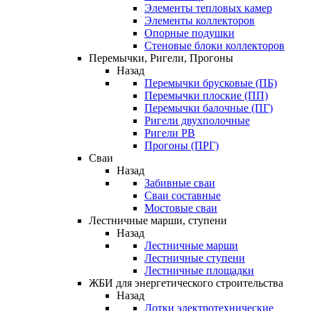
Элементы тепловых камер
Элементы коллекторов
Опорные подушки
Стеновые блоки коллекторов
Перемычки, Ригели, Прогоны
Назад
Перемычки брусковые (ПБ)
Перемычки плоские (ПП)
Перемычки балочные (ПГ)
Ригели двухполочные
Ригели РВ
Прогоны (ПРГ)
Сваи
Назад
Забивные сваи
Сваи составные
Мостовые сваи
Лестничные марши, ступени
Назад
Лестничные марши
Лестничные ступени
Лестничные площадки
ЖБИ для энергетического строительства
Назад
Лотки электротехнические