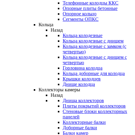
Телефонные колодцы ККС
Опорные плиты бетонные
Опорное кольцо
Сегменты ОПКС
Кольца
Назад
Кольца колодезные
Кольца колодезные с днищем
Кольца колодезные с замком (с
четвертью)
Кольца колодезные с днищем с
четвертью
Горловина колодца
Кольца доборные для колодца
Крышки колодцев
Днище колодца
Коллекторы камеры
Назад
Днища коллекторов
Плиты покрытий коллекторов
Стеновые блоки коллекторных
панелей
Коллекторные балки
Доборные балки
Балки камер