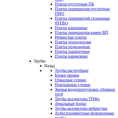
Плиты пустотные ПБ
Плиты перекрытия пустотные
ПНО
Плиты перекрытий сплошные
(ПТВс)
Плиты канальные
Плиты перекрытия камер ВП
Ребристые плиты
Плиты техподполья
Плиты подкладные
Плиты парапетные
Плиты карнизные
Трубы
Назад
Трубы раструбные
Блоки экрана
Откосные стенки
Портальные стенки
Звенья водопропускных сборных
труб
Трубы коллектора ТПФэ
Лекальные блоки
Трубы коллектора ребристые
Асбестоцементные безнапорные
трубы