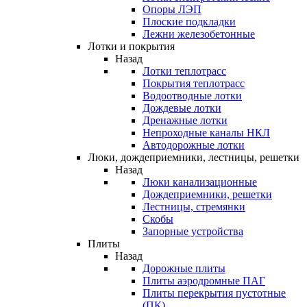
Опоры ЛЭП
Плоские подкладки
Лежни железобетонные
Лотки и покрытия
Назад
Лотки теплотрасс
Покрытия теплотрасс
Водоотводные лотки
Дождевые лотки
Дренажные лотки
Непроходные каналы НКЛ
Автодорожные лотки
Люки, дождеприемники, лестницы, решетки
Назад
Люки канализационные
Дождеприемники, решетки
Лестницы, стремянки
Скобы
Запорные устройства
Плиты
Назад
Дорожные плиты
Плиты аэродромные ПАГ
Плиты перекрытия пустотные
(ПК)