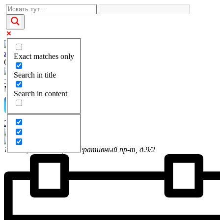
zakaz@kgbi-1.ru
Exact matches only
Отдел продаж
Search in title
+7(495)649-69-28
Многоканальный
Search in content
Заказать звонок
111399, г. Москва, Федеративный пр-т, д.9/2