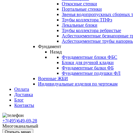
Откосные стенки
Портальные стенки
Звенья водопропускных сборных 
Трубы коллектора ТПФэ
Лекальные блоки
Трубы коллектора ребристые
Асбестоцементные безнапорные т
Асбестоцементные трубы напорн
Фундамент
Назад
Фундаментные блоки ФБС
Блоки для ручной кладки
Фундаментные балки ФБ
Фундаментные подушки ФЛ
Военные ЖБИ
Индивидуальные изделия по чертежам
Оплата
Доставка
Блог
Контакты
+7(495)649-69-28
Многоканальный
Открыть меню