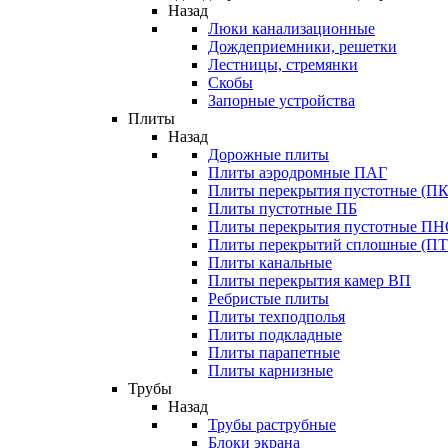
Назад
Люки канализационные
Дождеприемники, решетки
Лестницы, стремянки
Скобы
Запорные устройства
Плиты
Назад
Дорожные плиты
Плиты аэродромные ПАГ
Плиты перекрытия пустотные (ПК
Плиты пустотные ПБ
Плиты перекрытия пустотные П
Плиты перекрытий сплошные (ПТ
Плиты канальные
Плиты перекрытия камер ВП
Ребристые плиты
Плиты техподполья
Плиты подкладные
Плиты парапетные
Плиты карнизные
Трубы
Назад
Трубы раструбные
Блоки экрана