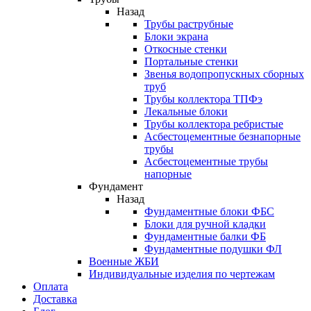
Назад
Трубы раструбные
Блоки экрана
Откосные стенки
Портальные стенки
Звенья водопропускных сборных
труб
Трубы коллектора ТПФэ
Лекальные блоки
Трубы коллектора ребристые
Асбестоцементные безнапорные
трубы
Асбестоцементные трубы
напорные
Фундамент
Назад
Фундаментные блоки ФБС
Блоки для ручной кладки
Фундаментные балки ФБ
Фундаментные подушки ФЛ
Военные ЖБИ
Индивидуальные изделия по чертежам
Оплата
Доставка