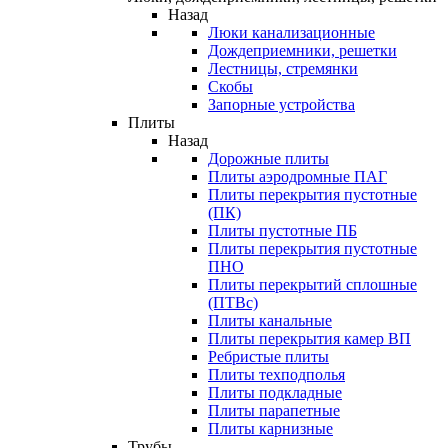
Назад
Люки канализационные
Дождеприемники, решетки
Лестницы, стремянки
Скобы
Запорные устройства
Плиты
Назад
Дорожные плиты
Плиты аэродромные ПАГ
Плиты перекрытия пустотные
(ПК)
Плиты пустотные ПБ
Плиты перекрытия пустотные
ПНО
Плиты перекрытий сплошные
(ПТВс)
Плиты канальные
Плиты перекрытия камер ВП
Ребристые плиты
Плиты техподполья
Плиты подкладные
Плиты парапетные
Плиты карнизные
Трубы