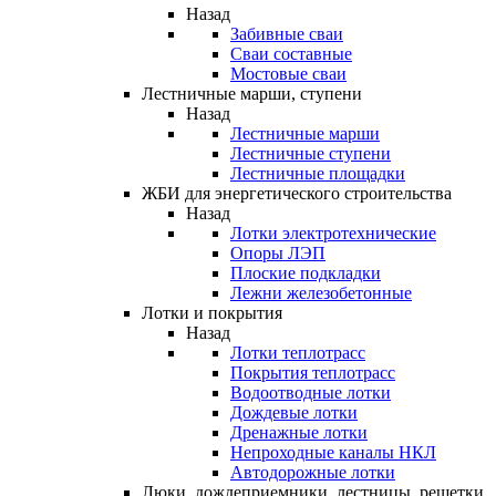
Назад
Забивные сваи
Сваи составные
Мостовые сваи
Лестничные марши, ступени
Назад
Лестничные марши
Лестничные ступени
Лестничные площадки
ЖБИ для энергетического строительства
Назад
Лотки электротехнические
Опоры ЛЭП
Плоские подкладки
Лежни железобетонные
Лотки и покрытия
Назад
Лотки теплотрасс
Покрытия теплотрасс
Водоотводные лотки
Дождевые лотки
Дренажные лотки
Непроходные каналы НКЛ
Автодорожные лотки
Люки, дождеприемники, лестницы, решетки