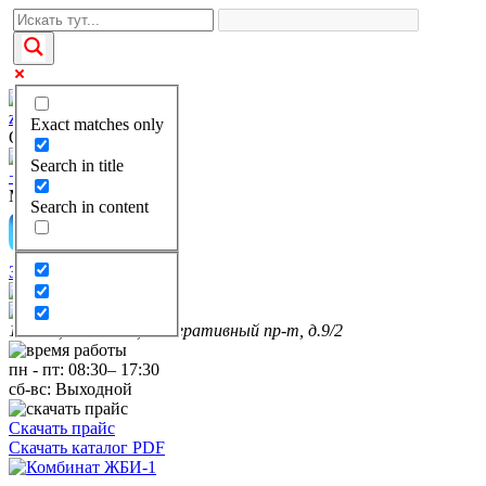
zakaz@kgbi-1.ru
Exact matches only
Отдел продаж
Search in title
+7(495)649-69-28
Многоканальный
Search in content
Заказать звонок
111399, г. Москва, Федеративный пр-т, д.9/2
пн
-
пт
:
08:30
–
17:30
сб-вс:
Выходной
Скачать прайс
Скачать каталог PDF