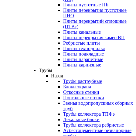
Плиты пустотные ПБ
Плиты перекрытия пустотные
ПНО
Плиты перекрытий сплошные
(ПТВс)
Плиты канальные
Плиты перекрытия камер ВП
Ребристые плиты
Плиты техподполья
Плиты подкладные
Плиты парапетные
Плиты карнизные
Трубы
Назад
Трубы раструбные
Блоки экрана
Откосные стенки
Портальные стенки
Звенья водопропускных сборных
труб
Трубы коллектора ТПФэ
Лекальные блоки
Трубы коллектора ребристые
Асбестоцементные безнапорные
трубы