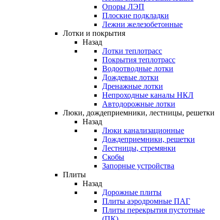
Опоры ЛЭП
Плоские подкладки
Лежни железобетонные
Лотки и покрытия
Назад
Лотки теплотрасс
Покрытия теплотрасс
Водоотводные лотки
Дождевые лотки
Дренажные лотки
Непроходные каналы НКЛ
Автодорожные лотки
Люки, дождеприемники, лестницы, решетки
Назад
Люки канализационные
Дождеприемники, решетки
Лестницы, стремянки
Скобы
Запорные устройства
Плиты
Назад
Дорожные плиты
Плиты аэродромные ПАГ
Плиты перекрытия пустотные
(ПК)