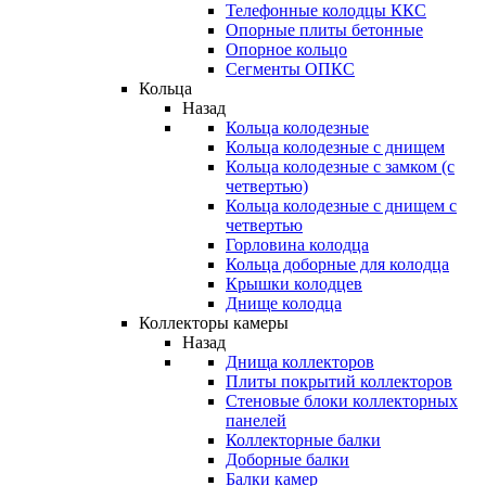
Телефонные колодцы ККС
Опорные плиты бетонные
Опорное кольцо
Сегменты ОПКС
Кольца
Назад
Кольца колодезные
Кольца колодезные с днищем
Кольца колодезные с замком (с
четвертью)
Кольца колодезные с днищем с
четвертью
Горловина колодца
Кольца доборные для колодца
Крышки колодцев
Днище колодца
Коллекторы камеры
Назад
Днища коллекторов
Плиты покрытий коллекторов
Стеновые блоки коллекторных
панелей
Коллекторные балки
Доборные балки
Балки камер