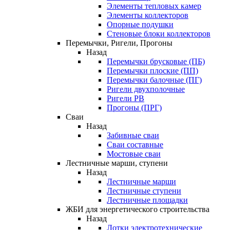
Элементы тепловых камер
Элементы коллекторов
Опорные подушки
Стеновые блоки коллекторов
Перемычки, Ригели, Прогоны
Назад
Перемычки брусковые (ПБ)
Перемычки плоские (ПП)
Перемычки балочные (ПГ)
Ригели двухполочные
Ригели РВ
Прогоны (ПРГ)
Сваи
Назад
Забивные сваи
Сваи составные
Мостовые сваи
Лестничные марши, ступени
Назад
Лестничные марши
Лестничные ступени
Лестничные площадки
ЖБИ для энергетического строительства
Назад
Лотки электротехнические