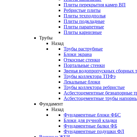
Плиты перекрытия камер ВП
Ребристые плиты
Плиты техподполья
Плиты подкладные
Плиты парапетные
Плиты карнизные
Трубы
Назад
Трубы раструбные
Блоки экрана
Откосные стенки
Портальные стенки
Звенья водопропускных сборных 
Трубы коллектора ТПФэ
Лекальные блоки
Трубы коллектора ребристые
Асбестоцементные безнапорные т
Асбестоцементные трубы напорн
Фундамент
Назад
Фундаментные блоки ФБС
Блоки для ручной кладки
Фундаментные балки ФБ
Фундаментные подушки ФЛ
Военные ЖБИ