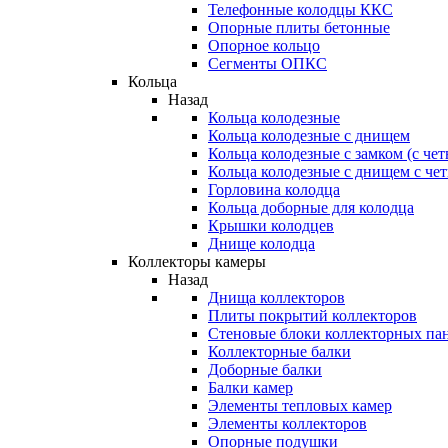
Телефонные колодцы ККС
Опорные плиты бетонные
Опорное кольцо
Сегменты ОПКС
Кольца
Назад
Кольца колодезные
Кольца колодезные с днищем
Кольца колодезные с замком (с че
Кольца колодезные с днищем с че
Горловина колодца
Кольца доборные для колодца
Крышки колодцев
Днище колодца
Коллекторы камеры
Назад
Днища коллекторов
Плиты покрытий коллекторов
Стеновые блоки коллекторных па
Коллекторные балки
Доборные балки
Балки камер
Элементы тепловых камер
Элементы коллекторов
Опорные подушки