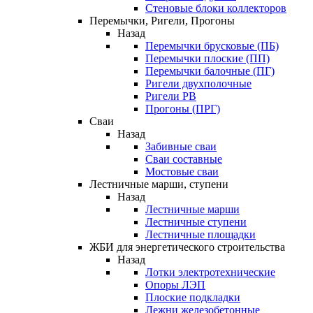
Стеновые блоки коллекторов
Перемычки, Ригели, Прогоны
Назад
Перемычки брусковые (ПБ)
Перемычки плоские (ПП)
Перемычки балочные (ПГ)
Ригели двухполочные
Ригели РВ
Прогоны (ПРГ)
Сваи
Назад
Забивные сваи
Сваи составные
Мостовые сваи
Лестничные марши, ступени
Назад
Лестничные марши
Лестничные ступени
Лестничные площадки
ЖБИ для энергетического строительства
Назад
Лотки электротехнические
Опоры ЛЭП
Плоские подкладки
Лежни железобетонные