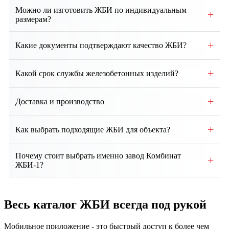
Можно ли изготовить ЖБИ по индивидуальным
+
размерам?
Да, возможно производство изделий по
+
Какие документы подтверждают качество ЖБИ?
индивидуальным чертежам и техническим
требованиям заказчика.
Каждая партия сопровождается паспортом качества,
+
Какой срок службы железобетонных изделий?
сертификатами соответствия и протоколами
испытаний.
При правильном монтаже и эксплуатации срок
+
Доставка и производство
службы ЖБИ составляет от 50 до 100 лет и более.
Собственное производство, контроль качества на
+
Как выбрать подходящие ЖБИ для объекта?
всех этапах. Доставка по региону и всей России.
Выбор зависит от проекта, типа здания, грунтовых
Почему стоит выбрать именно завод Комбинат
+
условий и нагрузок. Наши специалисты помогут
ЖБИ-1?
подобрать оптимальные изделия и
Мы предлагаем собственное производство, строгий
проконсультируют по техническим вопросам.
контроль качества, соответствие ГОСТ, гибкие
Весь каталог ЖБИ
всегда под рукой
условия сотрудничества, индивидуальный подход и
надежную доставку продукции точно в срок.
Мобильное приложение - это быстрый доступ к более чем