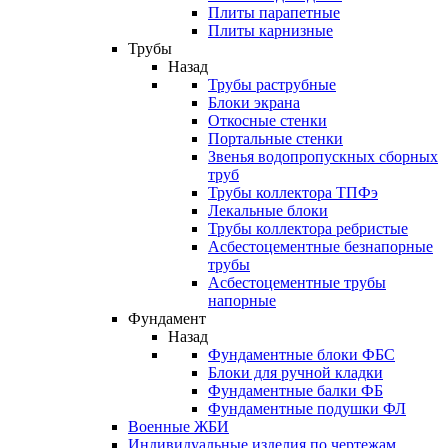
Плиты парапетные
Плиты карнизные
Трубы
Назад
Трубы раструбные
Блоки экрана
Откосные стенки
Портальные стенки
Звенья водопропускных сборных
труб
Трубы коллектора ТПФэ
Лекальные блоки
Трубы коллектора ребристые
Асбестоцементные безнапорные
трубы
Асбестоцементные трубы
напорные
Фундамент
Назад
Фундаментные блоки ФБС
Блоки для ручной кладки
Фундаментные балки ФБ
Фундаментные подушки ФЛ
Военные ЖБИ
Индивидуальные изделия по чертежам