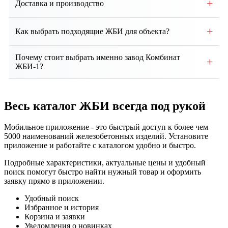
+
Доставка и производство
службы ЖБИ составляет от 50 до 100 лет и более.
Собственное производство, контроль качества на
+
Как выбрать подходящие ЖБИ для объекта?
всех этапах. Доставка по региону и всей России.
Выбор зависит от проекта, типа здания, грунтовых
Почему стоит выбрать именно завод Комбинат
+
условий и нагрузок. Наши специалисты помогут
ЖБИ-1?
подобрать оптимальные изделия и
Мы предлагаем собственное производство, строгий
проконсультируют по техническим вопросам.
контроль качества, соответствие ГОСТ, гибкие
Весь каталог ЖБИ
всегда под рукой
условия сотрудничества, индивидуальный подход и
надежную доставку продукции точно в срок.
Мобильное приложение - это быстрый доступ к более чем
5000 наименований железобетонных изделий. Установите
приложение и работайте с каталогом удобно и быстро.
Подробные характеристики, актуальные цены и удобный
поиск помогут быстро найти нужный товар и оформить
заявку прямо в приложении.
Удобный поиск
Избранное и история
Корзина и заявки
Уведомления о новинках