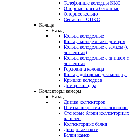
Телефонные колодцы ККС
Опорные плиты бетонные
Опорное кольцо
Сегменты ОПКС
Кольца
Назад
Кольца колодезные
Кольца колодезные с днищем
Кольца колодезные с замком (с
четвертью)
Кольца колодезные с днищем с
четвертью
Горловина колодца
Кольца доборные для колодца
Крышки колодцев
Днище колодца
Коллекторы камеры
Назад
Днища коллекторов
Плиты покрытий коллекторов
Стеновые блоки коллекторных
панелей
Коллекторные балки
Доборные балки
Балки камер