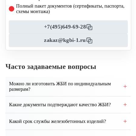
Полный пакет документов (сертификаты, паспорта,
схемы монтажа)
+7(495)649-69-28
zakaz@kgbi-1.ru
Часто задаваемые вопросы
Можно ли изготовить ЖБИ по индивидуальным
+
размерам?
Да, возможно производство изделий по
+
Какие документы подтверждают качество ЖБИ?
индивидуальным чертежам и техническим
требованиям заказчика.
Каждая партия сопровождается паспортом качества,
+
Какой срок службы железобетонных изделий?
сертификатами соответствия и протоколами
испытаний.
При правильном монтаже и эксплуатации срок