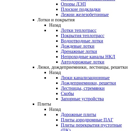
Опоры ЛЭП
Плоские подкладки
Лежни железобетонные
Лотки и покрытия
Назад
Лотки теплотрасс
Покрытия теплотрасс
Водоотводные лотки
Дождевые лотки
Дренажные лотки
Непроходные каналы НКЛ
Автодорожные лотки
Люки, дождеприемники, лестницы, решетки
Назад
Люки канализационные
Дождеприемники, решетки
Лестницы, стремянки
Скобы
Запорные устройства
Плиты
Назад
Дорожные плиты
Плиты аэродромные ПАГ
Плиты перекрытия пустотные
(ПК)