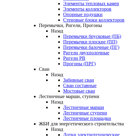
Элементы тепловых камер
Элементы коллекторов
Опорные подушки
Стеновые блоки коллекторов
Перемычки, Ригели, Прогоны
Назад
Перемычки брусковые (ПБ)
Перемычки плоские (ПП)
Перемычки балочные (ПГ)
Ригели двухполочные
Ригели РВ
Прогоны (ПРГ)
Сваи
Назад
Забивные сваи
Сваи составные
Мостовые сваи
Лестничные марши, ступени
Назад
Лестничные марши
Лестничные ступени
Лестничные площадки
ЖБИ для энергетического строительства
Назад
Лотки электротехнические