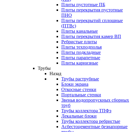
Плиты пустотные ПБ
Плиты перекрытия пустотные
ПНО
Плиты перекрытий сплошные
(ПТВс)
Плиты канальные
Плиты перекрытия камер ВП
Ребристые плиты
Плиты техподполья
Плиты подкладные
Плиты парапетные
Плиты карнизные
Трубы
Назад
Трубы раструбные
Блоки экрана
Откосные стенки
Портальные стенки
Звенья водопропускных сборных
труб
Трубы коллектора ТПФэ
Лекальные блоки
Трубы коллектора ребристые
Асбестоцементные безнапорные
трубы