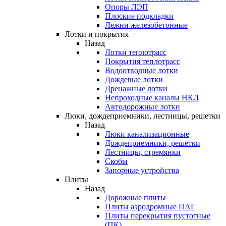
Опоры ЛЭП
Плоские подкладки
Лежни железобетонные
Лотки и покрытия
Назад
Лотки теплотрасс
Покрытия теплотрасс
Водоотводные лотки
Дождевые лотки
Дренажные лотки
Непроходные каналы НКЛ
Автодорожные лотки
Люки, дождеприемники, лестницы, решетки
Назад
Люки канализационные
Дождеприемники, решетки
Лестницы, стремянки
Скобы
Запорные устройства
Плиты
Назад
Дорожные плиты
Плиты аэродромные ПАГ
Плиты перекрытия пустотные
(ПК)