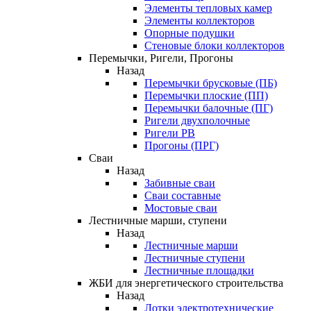
Элементы тепловых камер
Элементы коллекторов
Опорные подушки
Стеновые блоки коллекторов
Перемычки, Ригели, Прогоны
Назад
Перемычки брусковые (ПБ)
Перемычки плоские (ПП)
Перемычки балочные (ПГ)
Ригели двухполочные
Ригели РВ
Прогоны (ПРГ)
Сваи
Назад
Забивные сваи
Сваи составные
Мостовые сваи
Лестничные марши, ступени
Назад
Лестничные марши
Лестничные ступени
Лестничные площадки
ЖБИ для энергетического строительства
Назад
Лотки электротехнические