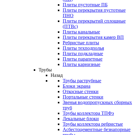
Плиты пустотные ПБ
Плиты перекрытия пустотные
ПНО
Плиты перекрытий сплошные
(ПТВс)
Плиты канальные
Плиты перекрытия камер ВП
Ребристые плиты
Плиты техподполья
Плиты подкладные
Плиты парапетные
Плиты карнизные
Трубы
Назад
Трубы раструбные
Блоки экрана
Откосные стенки
Портальные стенки
Звенья водопропускных сборных
труб
Трубы коллектора ТПФэ
Лекальные блоки
Трубы коллектора ребристые
Асбестоцементные безнапорные
трубы