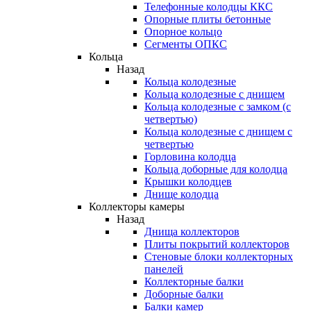
Телефонные колодцы ККС
Опорные плиты бетонные
Опорное кольцо
Сегменты ОПКС
Кольца
Назад
Кольца колодезные
Кольца колодезные с днищем
Кольца колодезные с замком (с
четвертью)
Кольца колодезные с днищем с
четвертью
Горловина колодца
Кольца доборные для колодца
Крышки колодцев
Днище колодца
Коллекторы камеры
Назад
Днища коллекторов
Плиты покрытий коллекторов
Стеновые блоки коллекторных
панелей
Коллекторные балки
Доборные балки
Балки камер