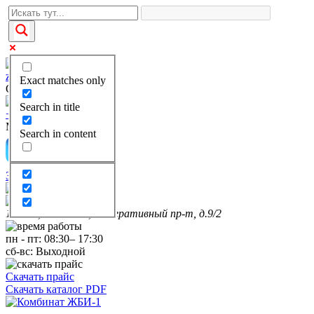
zakaz@kgbi-1.ru
Exact matches only
Отдел продаж
Search in title
+7(495)649-69-28
Многоканальный
Search in content
Заказать звонок
111399, г. Москва, Федеративный пр-т, д.9/2
пн
-
пт
:
08:30
–
17:30
сб-вс:
Выходной
Скачать прайс
Скачать каталог PDF