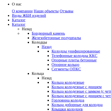
О нас
О компании
Наши объекты
Отзывы
Виды ЖБИ изделий
Каталог
Каталог
Назад
Бордюрный камень
Железобетонные полушпалы
Колодцы
Назад
Колодцы унифицированные
Телефонные колодцы ККС
Опорные плиты бетонные
Опорное кольцо
Сегменты ОПКС
Кольца
Назад
Кольца колодезные
Кольца колодезные с днищем
Кольца колодезные с замком (с че
Кольца колодезные с днищем с че
Горловина колодца
Кольца доборные для колодца
Крышки колодцев