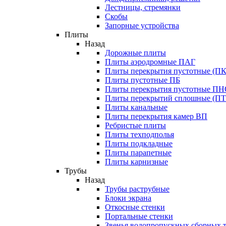
Лестницы, стремянки
Скобы
Запорные устройства
Плиты
Назад
Дорожные плиты
Плиты аэродромные ПАГ
Плиты перекрытия пустотные (ПК
Плиты пустотные ПБ
Плиты перекрытия пустотные П
Плиты перекрытий сплошные (ПТ
Плиты канальные
Плиты перекрытия камер ВП
Ребристые плиты
Плиты техподполья
Плиты подкладные
Плиты парапетные
Плиты карнизные
Трубы
Назад
Трубы раструбные
Блоки экрана
Откосные стенки
Портальные стенки
Звенья водопропускных сборных 