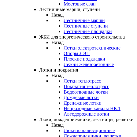
Мостовые сваи
Лестничные марши, ступени
Назад
Лестничные марши
Лестничные ступени
Лестничные площадки
ЖБИ для энергетического строительства
Назад
Лотки электротехнические
Опоры ЛЭП
Плоские подкладки
Лежни железобетонные
Лотки и покрытия
Назад
Лотки теплотрасс
Покрытия теплотрасс
Водоотводные лотки
Дождевые лотки
Дренажные лотки
Непроходные каналы НКЛ
Автодорожные лотки
Люки, дождеприемники, лестницы, решетки
Назад
Люки канализационные
Дождеприемники, решетки