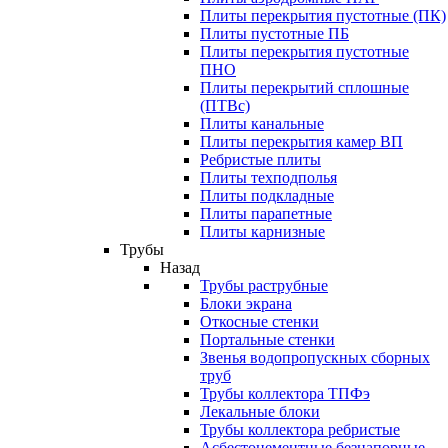
Плиты перекрытия пустотные (ПК)
Плиты пустотные ПБ
Плиты перекрытия пустотные
ПНО
Плиты перекрытий сплошные
(ПТВс)
Плиты канальные
Плиты перекрытия камер ВП
Ребристые плиты
Плиты техподполья
Плиты подкладные
Плиты парапетные
Плиты карнизные
Трубы
Назад
Трубы раструбные
Блоки экрана
Откосные стенки
Портальные стенки
Звенья водопропускных сборных
труб
Трубы коллектора ТПФэ
Лекальные блоки
Трубы коллектора ребристые
Асбестоцементные безнапорные