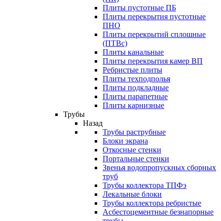
Плиты пустотные ПБ
Плиты перекрытия пустотные
ПНО
Плиты перекрытий сплошные
(ПТВс)
Плиты канальные
Плиты перекрытия камер ВП
Ребристые плиты
Плиты техподполья
Плиты подкладные
Плиты парапетные
Плиты карнизные
Трубы
Назад
Трубы раструбные
Блоки экрана
Откосные стенки
Портальные стенки
Звенья водопропускных сборных
труб
Трубы коллектора ТПФэ
Лекальные блоки
Трубы коллектора ребристые
Асбестоцементные безнапорные
трубы