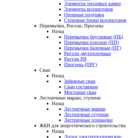
Элементы тепловых камер
Элементы коллекторов
Опорные подушки
Стеновые блоки коллекторов
Перемычки, Ригели, Прогоны
Назад
Перемычки брусковые (ПБ)
Перемычки плоские (ПП)
Перемычки балочные (ПГ)
Ригели двухполочные
Ригели РВ
Прогоны (ПРГ)
Сваи
Назад
Забивные сваи
Сваи составные
Мостовые сваи
Лестничные марши, ступени
Назад
Лестничные марши
Лестничные ступени
Лестничные площадки
ЖБИ для энергетического строительства
Назад
Лотки электротехнические