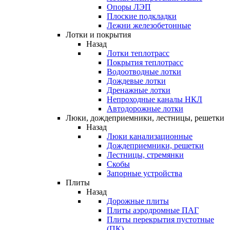
Опоры ЛЭП
Плоские подкладки
Лежни железобетонные
Лотки и покрытия
Назад
Лотки теплотрасс
Покрытия теплотрасс
Водоотводные лотки
Дождевые лотки
Дренажные лотки
Непроходные каналы НКЛ
Автодорожные лотки
Люки, дождеприемники, лестницы, решетки
Назад
Люки канализационные
Дождеприемники, решетки
Лестницы, стремянки
Скобы
Запорные устройства
Плиты
Назад
Дорожные плиты
Плиты аэродромные ПАГ
Плиты перекрытия пустотные
(ПК)