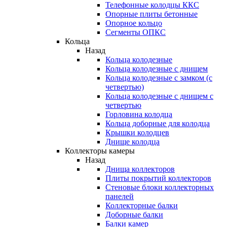
Телефонные колодцы ККС
Опорные плиты бетонные
Опорное кольцо
Сегменты ОПКС
Кольца
Назад
Кольца колодезные
Кольца колодезные с днищем
Кольца колодезные с замком (с
четвертью)
Кольца колодезные с днищем с
четвертью
Горловина колодца
Кольца доборные для колодца
Крышки колодцев
Днище колодца
Коллекторы камеры
Назад
Днища коллекторов
Плиты покрытий коллекторов
Стеновые блоки коллекторных
панелей
Коллекторные балки
Доборные балки
Балки камер