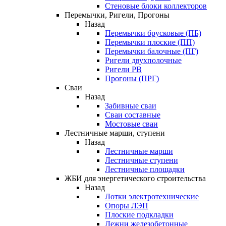
Стеновые блоки коллекторов
Перемычки, Ригели, Прогоны
Назад
Перемычки брусковые (ПБ)
Перемычки плоские (ПП)
Перемычки балочные (ПГ)
Ригели двухполочные
Ригели РВ
Прогоны (ПРГ)
Сваи
Назад
Забивные сваи
Сваи составные
Мостовые сваи
Лестничные марши, ступени
Назад
Лестничные марши
Лестничные ступени
Лестничные площадки
ЖБИ для энергетического строительства
Назад
Лотки электротехнические
Опоры ЛЭП
Плоские подкладки
Лежни железобетонные