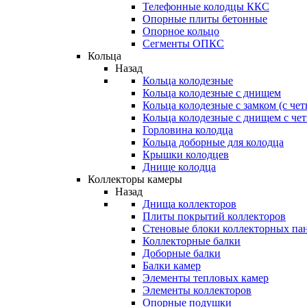
Телефонные колодцы ККС
Опорные плиты бетонные
Опорное кольцо
Сегменты ОПКС
Кольца
Назад
Кольца колодезные
Кольца колодезные с днищем
Кольца колодезные с замком (с че
Кольца колодезные с днищем с че
Горловина колодца
Кольца доборные для колодца
Крышки колодцев
Днище колодца
Коллекторы камеры
Назад
Днища коллекторов
Плиты покрытий коллекторов
Стеновые блоки коллекторных па
Коллекторные балки
Доборные балки
Балки камер
Элементы тепловых камер
Элементы коллекторов
Опорные подушки