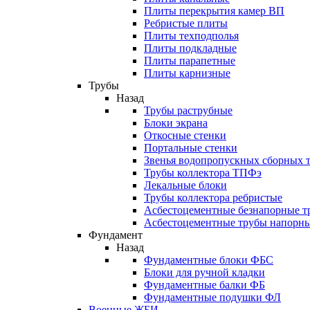
Плиты перекрытия камер ВП
Ребристые плиты
Плиты техподполья
Плиты подкладные
Плиты парапетные
Плиты карнизные
Трубы
Назад
Трубы раструбные
Блоки экрана
Откосные стенки
Портальные стенки
Звенья водопропускных сборных 
Трубы коллектора ТПФэ
Лекальные блоки
Трубы коллектора ребристые
Асбестоцементные безнапорные т
Асбестоцементные трубы напорн
Фундамент
Назад
Фундаментные блоки ФБС
Блоки для ручной кладки
Фундаментные балки ФБ
Фундаментные подушки ФЛ
Военные ЖБИ