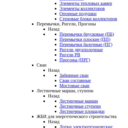
Элементы тепловых камер
Элементы коллекторов
Опорные подушки
Стеновые блоки коллекторов
Перемычки, Ригели, Прогоны
Назад
Перемычки брусковые (ПБ)
Перемычки плоские (ПП)
Перемычки балочные (ПГ)
Ригели двухполочные
Ригели РВ
Прогоны (ПРГ)
Сваи
Назад
Забивные сваи
Сваи составные
Мостовые сваи
Лестничные марши, ступени
Назад
Лестничные марши
Лестничные ступени
Лестничные площадки
ЖБИ для энергетического строительства
Назад
Лотки электротехнические