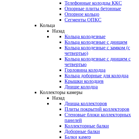
Телефонные колодцы ККС
Опорные плиты бетонные
Опорное кольцо
Сегменты ОПКС
Кольца
Назад
Кольца колодезные
Кольца колодезные с днищем
Кольца колодезные с замком (с
четвертью)
Кольца колодезные с днищем с
четвертью
Горловина колодца
Кольца доборные для колодца
Крышки колодцев
Днище колодца
Коллекторы камеры
Назад
Днища коллекторов
Плиты покрытий коллекторов
Стеновые блоки коллекторных
панелей
Коллекторные балки
Доборные балки
Балки камер