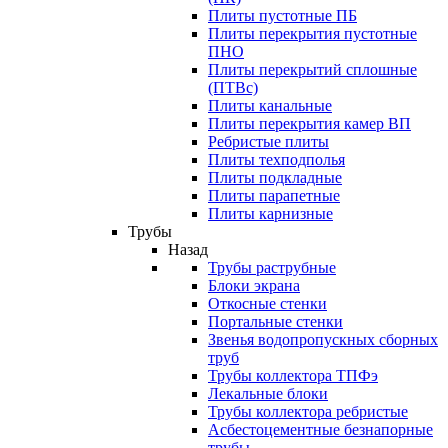
Плиты пустотные ПБ
Плиты перекрытия пустотные
ПНО
Плиты перекрытий сплошные
(ПТВс)
Плиты канальные
Плиты перекрытия камер ВП
Ребристые плиты
Плиты техподполья
Плиты подкладные
Плиты парапетные
Плиты карнизные
Трубы
Назад
Трубы раструбные
Блоки экрана
Откосные стенки
Портальные стенки
Звенья водопропускных сборных
труб
Трубы коллектора ТПФэ
Лекальные блоки
Трубы коллектора ребристые
Асбестоцементные безнапорные
трубы