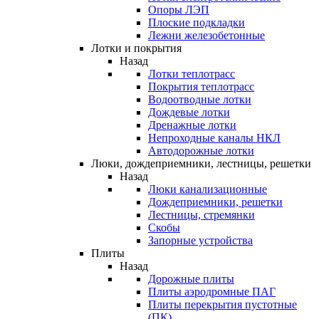
Опоры ЛЭП
Плоские подкладки
Лежни железобетонные
Лотки и покрытия
Назад
Лотки теплотрасс
Покрытия теплотрасс
Водоотводные лотки
Дождевые лотки
Дренажные лотки
Непроходные каналы НКЛ
Автодорожные лотки
Люки, дождеприемники, лестницы, решетки
Назад
Люки канализационные
Дождеприемники, решетки
Лестницы, стремянки
Скобы
Запорные устройства
Плиты
Назад
Дорожные плиты
Плиты аэродромные ПАГ
Плиты перекрытия пустотные
(ПК)