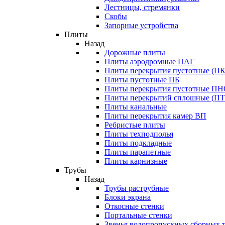
Лестницы, стремянки
Скобы
Запорные устройства
Плиты
Назад
Дорожные плиты
Плиты аэродромные ПАГ
Плиты перекрытия пустотные (ПК
Плиты пустотные ПБ
Плиты перекрытия пустотные П
Плиты перекрытий сплошные (ПТ
Плиты канальные
Плиты перекрытия камер ВП
Ребристые плиты
Плиты техподполья
Плиты подкладные
Плиты парапетные
Плиты карнизные
Трубы
Назад
Трубы раструбные
Блоки экрана
Откосные стенки
Портальные стенки
Звенья водопропускных сборных 