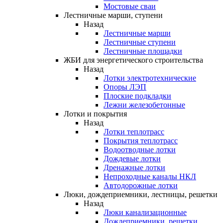
Мостовые сваи
Лестничные марши, ступени
Назад
Лестничные марши
Лестничные ступени
Лестничные площадки
ЖБИ для энергетического строительства
Назад
Лотки электротехнические
Опоры ЛЭП
Плоские подкладки
Лежни железобетонные
Лотки и покрытия
Назад
Лотки теплотрасс
Покрытия теплотрасс
Водоотводные лотки
Дождевые лотки
Дренажные лотки
Непроходные каналы НКЛ
Автодорожные лотки
Люки, дождеприемники, лестницы, решетки
Назад
Люки канализационные
Дождеприемники, решетки