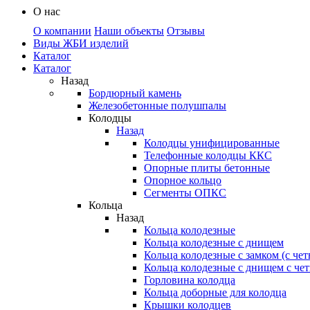
О нас
О компании
Наши объекты
Отзывы
Виды ЖБИ изделий
Каталог
Каталог
Назад
Бордюрный камень
Железобетонные полушпалы
Колодцы
Назад
Колодцы унифицированные
Телефонные колодцы ККС
Опорные плиты бетонные
Опорное кольцо
Сегменты ОПКС
Кольца
Назад
Кольца колодезные
Кольца колодезные с днищем
Кольца колодезные с замком (с че
Кольца колодезные с днищем с че
Горловина колодца
Кольца доборные для колодца
Крышки колодцев