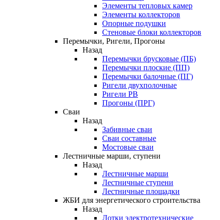
Элементы тепловых камер
Элементы коллекторов
Опорные подушки
Стеновые блоки коллекторов
Перемычки, Ригели, Прогоны
Назад
Перемычки брусковые (ПБ)
Перемычки плоские (ПП)
Перемычки балочные (ПГ)
Ригели двухполочные
Ригели РВ
Прогоны (ПРГ)
Сваи
Назад
Забивные сваи
Сваи составные
Мостовые сваи
Лестничные марши, ступени
Назад
Лестничные марши
Лестничные ступени
Лестничные площадки
ЖБИ для энергетического строительства
Назад
Лотки электротехнические