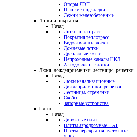
Опоры ЛЭП
Плоские подкладки
Лежни железобетонные
Лотки и покрытия
Назад
Лотки теплотрасс
Покрытия теплотрасс
Водоотводные лотки
Дождевые лотки
Дренажные лотки
Непроходные каналы НКЛ
Автодорожные лотки
Люки, дождеприемники, лестницы, решетки
Назад
Люки канализационные
Дождеприемники, решетки
Лестницы, стремянки
Скобы
Запорные устройства
Плиты
Назад
Дорожные плиты
Плиты аэродромные ПАГ
Плиты перекрытия пустотные
(ПК)