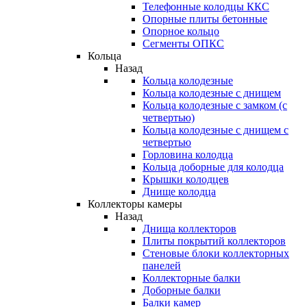
Телефонные колодцы ККС
Опорные плиты бетонные
Опорное кольцо
Сегменты ОПКС
Кольца
Назад
Кольца колодезные
Кольца колодезные с днищем
Кольца колодезные с замком (с
четвертью)
Кольца колодезные с днищем с
четвертью
Горловина колодца
Кольца доборные для колодца
Крышки колодцев
Днище колодца
Коллекторы камеры
Назад
Днища коллекторов
Плиты покрытий коллекторов
Стеновые блоки коллекторных
панелей
Коллекторные балки
Доборные балки
Балки камер