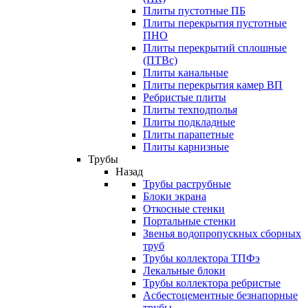
Плиты пустотные ПБ
Плиты перекрытия пустотные
ПНО
Плиты перекрытий сплошные
(ПТВс)
Плиты канальные
Плиты перекрытия камер ВП
Ребристые плиты
Плиты техподполья
Плиты подкладные
Плиты парапетные
Плиты карнизные
Трубы
Назад
Трубы раструбные
Блоки экрана
Откосные стенки
Портальные стенки
Звенья водопропускных сборных
труб
Трубы коллектора ТПФэ
Лекальные блоки
Трубы коллектора ребристые
Асбестоцементные безнапорные
трубы