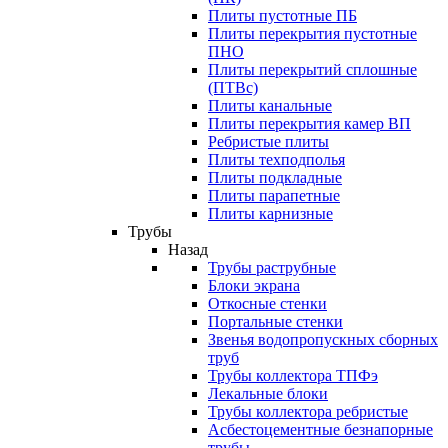
Плиты пустотные ПБ
Плиты перекрытия пустотные
ПНО
Плиты перекрытий сплошные
(ПТВс)
Плиты канальные
Плиты перекрытия камер ВП
Ребристые плиты
Плиты техподполья
Плиты подкладные
Плиты парапетные
Плиты карнизные
Трубы
Назад
Трубы раструбные
Блоки экрана
Откосные стенки
Портальные стенки
Звенья водопропускных сборных
труб
Трубы коллектора ТПФэ
Лекальные блоки
Трубы коллектора ребристые
Асбестоцементные безнапорные
трубы