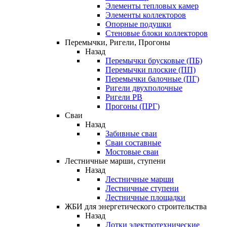
Элементы тепловых камер
Элементы коллекторов
Опорные подушки
Стеновые блоки коллекторов
Перемычки, Ригели, Прогоны
Назад
Перемычки брусковые (ПБ)
Перемычки плоские (ПП)
Перемычки балочные (ПГ)
Ригели двухполочные
Ригели РВ
Прогоны (ПРГ)
Сваи
Назад
Забивные сваи
Сваи составные
Мостовые сваи
Лестничные марши, ступени
Назад
Лестничные марши
Лестничные ступени
Лестничные площадки
ЖБИ для энергетического строительства
Назад
Лотки электротехнические