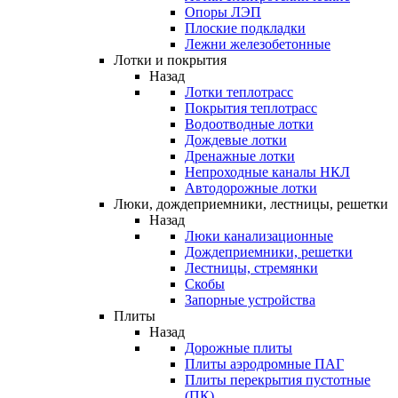
Опоры ЛЭП
Плоские подкладки
Лежни железобетонные
Лотки и покрытия
Назад
Лотки теплотрасс
Покрытия теплотрасс
Водоотводные лотки
Дождевые лотки
Дренажные лотки
Непроходные каналы НКЛ
Автодорожные лотки
Люки, дождеприемники, лестницы, решетки
Назад
Люки канализационные
Дождеприемники, решетки
Лестницы, стремянки
Скобы
Запорные устройства
Плиты
Назад
Дорожные плиты
Плиты аэродромные ПАГ
Плиты перекрытия пустотные
(ПК)