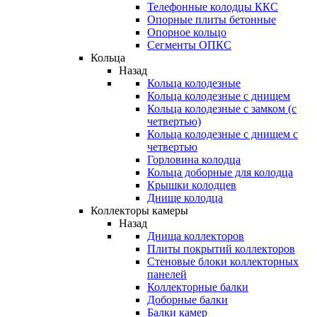
Телефонные колодцы ККС
Опорные плиты бетонные
Опорное кольцо
Сегменты ОПКС
Кольца
Назад
Кольца колодезные
Кольца колодезные с днищем
Кольца колодезные с замком (с
четвертью)
Кольца колодезные с днищем с
четвертью
Горловина колодца
Кольца доборные для колодца
Крышки колодцев
Днище колодца
Коллекторы камеры
Назад
Днища коллекторов
Плиты покрытий коллекторов
Стеновые блоки коллекторных
панелей
Коллекторные балки
Доборные балки
Балки камер