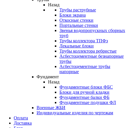
Назад
Трубы раструбные
Блоки экрана
Откосные стенки
Портальные стенки
Звенья водопропускных сборных
труб
Трубы коллектора ТПФэ
Лекальные блоки
Трубы коллектора ребристые
Асбестоцементные безнапорные
трубы
Асбестоцементные трубы
напорные
Фундамент
Назад
Фундаментные блоки ФБС
Блоки для ручной кладки
Фундаментные балки ФБ
Фундаментные подушки ФЛ
Военные ЖБИ
Индивидуальные изделия по чертежам
Оплата
Доставка