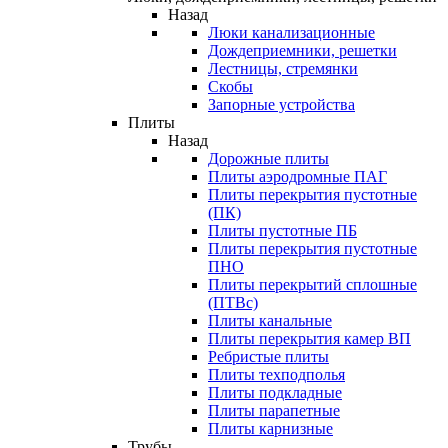
Назад
Люки канализационные
Дождеприемники, решетки
Лестницы, стремянки
Скобы
Запорные устройства
Плиты
Назад
Дорожные плиты
Плиты аэродромные ПАГ
Плиты перекрытия пустотные
(ПК)
Плиты пустотные ПБ
Плиты перекрытия пустотные
ПНО
Плиты перекрытий сплошные
(ПТВс)
Плиты канальные
Плиты перекрытия камер ВП
Ребристые плиты
Плиты техподполья
Плиты подкладные
Плиты парапетные
Плиты карнизные
Трубы