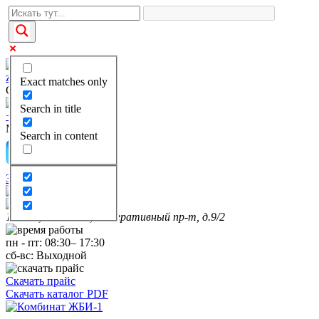
zakaz@kgbi-1.ru
Exact matches only
Отдел продаж
Search in title
+7(495)649-69-28
Многоканальный
Search in content
Заказать звонок
111399, г. Москва, Федеративный пр-т, д.9/2
пн
-
пт
:
08:30
–
17:30
сб-вс:
Выходной
Скачать прайс
Скачать каталог PDF