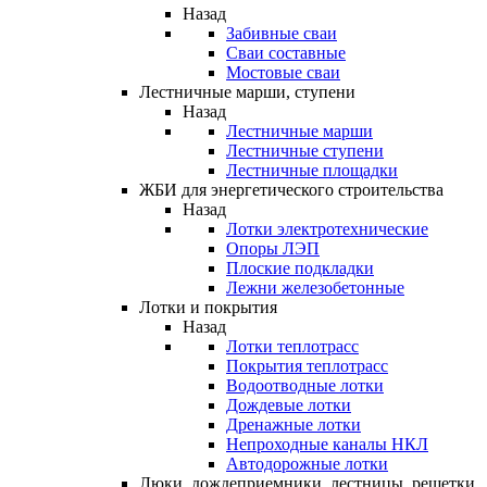
Назад
Забивные сваи
Сваи составные
Мостовые сваи
Лестничные марши, ступени
Назад
Лестничные марши
Лестничные ступени
Лестничные площадки
ЖБИ для энергетического строительства
Назад
Лотки электротехнические
Опоры ЛЭП
Плоские подкладки
Лежни железобетонные
Лотки и покрытия
Назад
Лотки теплотрасс
Покрытия теплотрасс
Водоотводные лотки
Дождевые лотки
Дренажные лотки
Непроходные каналы НКЛ
Автодорожные лотки
Люки, дождеприемники, лестницы, решетки