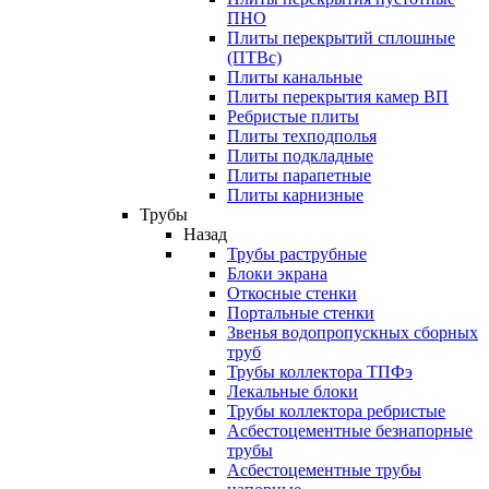
ПНО
Плиты перекрытий сплошные
(ПТВс)
Плиты канальные
Плиты перекрытия камер ВП
Ребристые плиты
Плиты техподполья
Плиты подкладные
Плиты парапетные
Плиты карнизные
Трубы
Назад
Трубы раструбные
Блоки экрана
Откосные стенки
Портальные стенки
Звенья водопропускных сборных
труб
Трубы коллектора ТПФэ
Лекальные блоки
Трубы коллектора ребристые
Асбестоцементные безнапорные
трубы
Асбестоцементные трубы