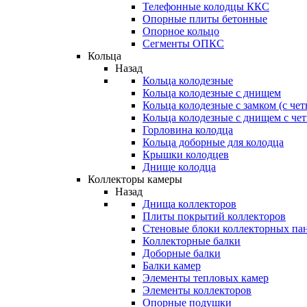
Телефонные колодцы ККС
Опорные плиты бетонные
Опорное кольцо
Сегменты ОПКС
Кольца
Назад
Кольца колодезные
Кольца колодезные с днищем
Кольца колодезные с замком (с че
Кольца колодезные с днищем с че
Горловина колодца
Кольца доборные для колодца
Крышки колодцев
Днище колодца
Коллекторы камеры
Назад
Днища коллекторов
Плиты покрытий коллекторов
Стеновые блоки коллекторных па
Коллекторные балки
Доборные балки
Балки камер
Элементы тепловых камер
Элементы коллекторов
Опорные подушки