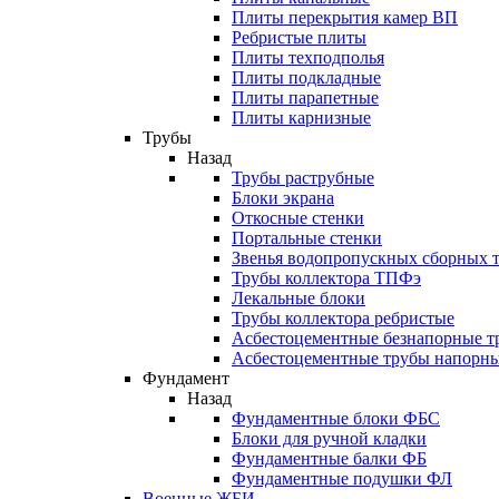
Плиты перекрытия камер ВП
Ребристые плиты
Плиты техподполья
Плиты подкладные
Плиты парапетные
Плиты карнизные
Трубы
Назад
Трубы раструбные
Блоки экрана
Откосные стенки
Портальные стенки
Звенья водопропускных сборных 
Трубы коллектора ТПФэ
Лекальные блоки
Трубы коллектора ребристые
Асбестоцементные безнапорные т
Асбестоцементные трубы напорн
Фундамент
Назад
Фундаментные блоки ФБС
Блоки для ручной кладки
Фундаментные балки ФБ
Фундаментные подушки ФЛ
Военные ЖБИ