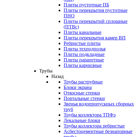
Плиты пустотные ПБ
Плиты перекрытия пустотные
ПНО
Плиты перекрытий сплошные
(ПТВс)
Плиты канальные
Плиты перекрытия камер ВП
Ребристые плиты
Плиты техподполья
Плиты подкладные
Плиты парапетные
Плиты карнизные
Трубы
Назад
Трубы раструбные
Блоки экрана
Откосные стенки
Портальные стенки
Звенья водопропускных сборных
труб
Трубы коллектора ТПФэ
Лекальные блоки
Трубы коллектора ребристые
Асбестоцементные безнапорные
трубы