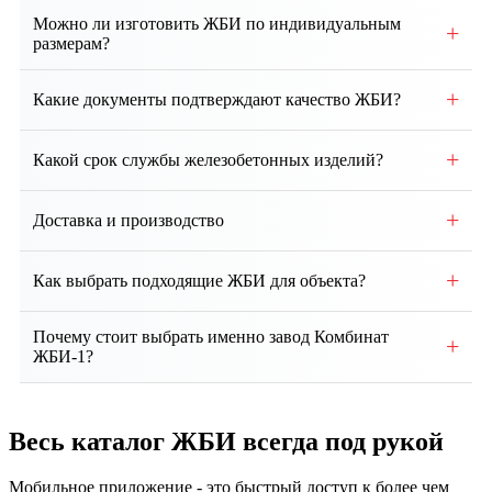
Можно ли изготовить ЖБИ по индивидуальным
+
размерам?
Да, возможно производство изделий по
+
Какие документы подтверждают качество ЖБИ?
индивидуальным чертежам и техническим
требованиям заказчика.
Каждая партия сопровождается паспортом качества,
+
Какой срок службы железобетонных изделий?
сертификатами соответствия и протоколами
испытаний.
При правильном монтаже и эксплуатации срок
+
Доставка и производство
службы ЖБИ составляет от 50 до 100 лет и более.
Собственное производство, контроль качества на
+
Как выбрать подходящие ЖБИ для объекта?
всех этапах. Доставка по региону и всей России.
Выбор зависит от проекта, типа здания, грунтовых
Почему стоит выбрать именно завод Комбинат
+
условий и нагрузок. Наши специалисты помогут
ЖБИ-1?
подобрать оптимальные изделия и
Мы предлагаем собственное производство, строгий
проконсультируют по техническим вопросам.
контроль качества, соответствие ГОСТ, гибкие
Весь каталог ЖБИ
всегда под рукой
условия сотрудничества, индивидуальный подход и
надежную доставку продукции точно в срок.
Мобильное приложение - это быстрый доступ к более чем