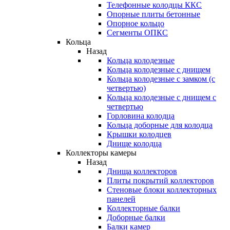
Телефонные колодцы ККС
Опорные плиты бетонные
Опорное кольцо
Сегменты ОПКС
Кольца
Назад
Кольца колодезные
Кольца колодезные с днищем
Кольца колодезные с замком (с
четвертью)
Кольца колодезные с днищем с
четвертью
Горловина колодца
Кольца доборные для колодца
Крышки колодцев
Днище колодца
Коллекторы камеры
Назад
Днища коллекторов
Плиты покрытий коллекторов
Стеновые блоки коллекторных
панелей
Коллекторные балки
Доборные балки
Балки камер