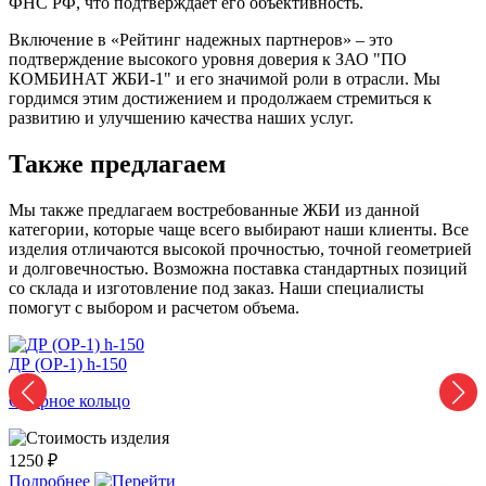
ФНС РФ, что подтверждает его объективность.
Включение в «Рейтинг надежных партнеров» – это
подтверждение высокого уровня доверия к ЗАО "ПО
КОМБИНАТ ЖБИ-1" и его значимой роли в отрасли. Мы
гордимся этим достижением и продолжаем стремиться к
развитию и улучшению качества наших услуг.
Также предлагаем
Мы также предлагаем востребованные ЖБИ из данной
категории, которые чаще всего выбирают наши клиенты. Все
изделия отличаются высокой прочностью, точной геометрией
и долговечностью. Возможна поставка стандартных позиций
со склада и изготовление под заказ. Наши специалисты
помогут с выбором и расчетом объема.
ДР (ОР-1) h-150
Д
Опорное кольцо
О
1250 ₽
1
Подробнее