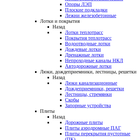
Опоры ЛЭП
Плоские подкладки
Лежни железобетонные
Лотки и покрытия
Назад
Лотки теплотрасс
Покрытия теплотрасс
Водоотводные лотки
Дождевые лотки
Дренажные лотки
Непроходные каналы НКЛ
Автодорожные лотки
Люки, дождеприемники, лестницы, решетки
Назад
Люки канализационные
Дождеприемники, решетки
Лестницы, стремянки
Скобы
Запорные устройства
Плиты
Назад
Дорожные плиты
Плиты аэродромные ПАГ
Плиты перекрытия пустотные
(ПК)