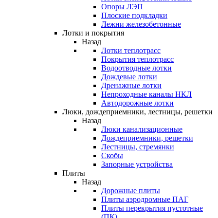
Опоры ЛЭП
Плоские подкладки
Лежни железобетонные
Лотки и покрытия
Назад
Лотки теплотрасс
Покрытия теплотрасс
Водоотводные лотки
Дождевые лотки
Дренажные лотки
Непроходные каналы НКЛ
Автодорожные лотки
Люки, дождеприемники, лестницы, решетки
Назад
Люки канализационные
Дождеприемники, решетки
Лестницы, стремянки
Скобы
Запорные устройства
Плиты
Назад
Дорожные плиты
Плиты аэродромные ПАГ
Плиты перекрытия пустотные
(ПК)