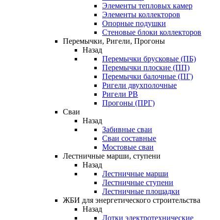
Элементы тепловых камер
Элементы коллекторов
Опорные подушки
Стеновые блоки коллекторов
Перемычки, Ригели, Прогоны
Назад
Перемычки брусковые (ПБ)
Перемычки плоские (ПП)
Перемычки балочные (ПГ)
Ригели двухполочные
Ригели РВ
Прогоны (ПРГ)
Сваи
Назад
Забивные сваи
Сваи составные
Мостовые сваи
Лестничные марши, ступени
Назад
Лестничные марши
Лестничные ступени
Лестничные площадки
ЖБИ для энергетического строительства
Назад
Лотки электротехнические