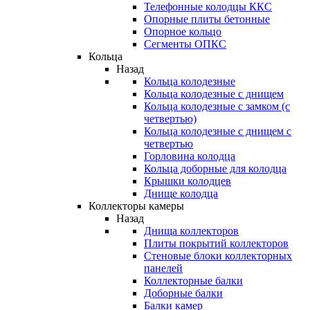
Телефонные колодцы ККС
Опорные плиты бетонные
Опорное кольцо
Сегменты ОПКС
Кольца
Назад
Кольца колодезные
Кольца колодезные с днищем
Кольца колодезные с замком (с
четвертью)
Кольца колодезные с днищем с
четвертью
Горловина колодца
Кольца доборные для колодца
Крышки колодцев
Днище колодца
Коллекторы камеры
Назад
Днища коллекторов
Плиты покрытий коллекторов
Стеновые блоки коллекторных
панелей
Коллекторные балки
Доборные балки
Балки камер