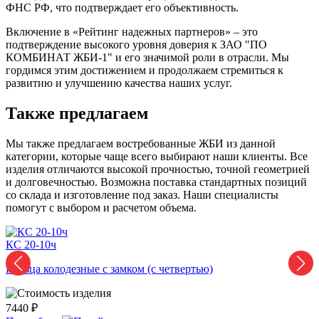
ФНС РФ, что подтверждает его объективность.
Включение в «Рейтинг надежных партнеров» – это
подтверждение высокого уровня доверия к ЗАО "ПО
КОМБИНАТ ЖБИ-1" и его значимой роли в отрасли. Мы
гордимся этим достижением и продолжаем стремиться к
развитию и улучшению качества наших услуг.
Также предлагаем
Мы также предлагаем востребованные ЖБИ из данной
категории, которые чаще всего выбирают наши клиенты. Все
изделия отличаются высокой прочностью, точной геометрией
и долговечностью. Возможна поставка стандартных позиций
со склада и изготовление под заказ. Наши специалисты
помогут с выбором и расчетом объема.
КС 20-10ч
К
Кольца колодезные с замком (с четвертью)
К
7440 ₽
6