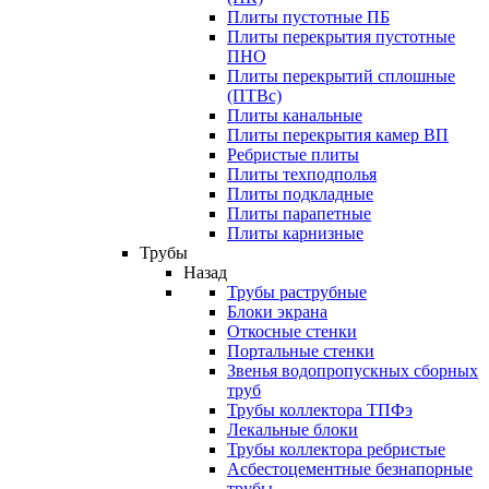
Плиты пустотные ПБ
Плиты перекрытия пустотные
ПНО
Плиты перекрытий сплошные
(ПТВс)
Плиты канальные
Плиты перекрытия камер ВП
Ребристые плиты
Плиты техподполья
Плиты подкладные
Плиты парапетные
Плиты карнизные
Трубы
Назад
Трубы раструбные
Блоки экрана
Откосные стенки
Портальные стенки
Звенья водопропускных сборных
труб
Трубы коллектора ТПФэ
Лекальные блоки
Трубы коллектора ребристые
Асбестоцементные безнапорные
трубы