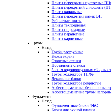
Плиты перекрытия пустотные П
Плиты перекрытий сплошные (ПТ
Плиты канальные
Плиты перекрытия камер ВП
Ребристые плиты
Плиты техподполья
Плиты подкладные
Плиты парапетные
Плиты карнизные
Трубы
Назад
Трубы раструбные
Блоки экрана
Откосные стенки
Портальные стенки
Звенья водопропускных сборных 
Трубы коллектора ТПФэ
Лекальные блоки
Трубы коллектора ребристые
Асбестоцементные безнапорные т
Асбестоцементные трубы напорн
Фундамент
Назад
Фундаментные блоки ФБС
Блоки для ручной кладки