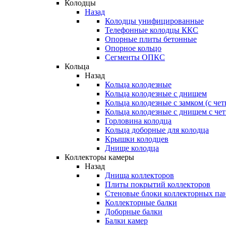
Колодцы
Назад
Колодцы унифицированные
Телефонные колодцы ККС
Опорные плиты бетонные
Опорное кольцо
Сегменты ОПКС
Кольца
Назад
Кольца колодезные
Кольца колодезные с днищем
Кольца колодезные с замком (с че
Кольца колодезные с днищем с че
Горловина колодца
Кольца доборные для колодца
Крышки колодцев
Днище колодца
Коллекторы камеры
Назад
Днища коллекторов
Плиты покрытий коллекторов
Стеновые блоки коллекторных па
Коллекторные балки
Доборные балки
Балки камер