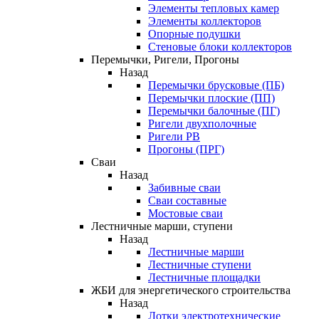
Элементы тепловых камер
Элементы коллекторов
Опорные подушки
Стеновые блоки коллекторов
Перемычки, Ригели, Прогоны
Назад
Перемычки брусковые (ПБ)
Перемычки плоские (ПП)
Перемычки балочные (ПГ)
Ригели двухполочные
Ригели РВ
Прогоны (ПРГ)
Сваи
Назад
Забивные сваи
Сваи составные
Мостовые сваи
Лестничные марши, ступени
Назад
Лестничные марши
Лестничные ступени
Лестничные площадки
ЖБИ для энергетического строительства
Назад
Лотки электротехнические