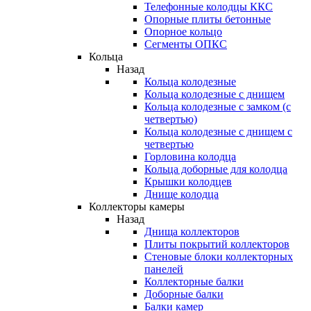
Телефонные колодцы ККС
Опорные плиты бетонные
Опорное кольцо
Сегменты ОПКС
Кольца
Назад
Кольца колодезные
Кольца колодезные с днищем
Кольца колодезные с замком (с
четвертью)
Кольца колодезные с днищем с
четвертью
Горловина колодца
Кольца доборные для колодца
Крышки колодцев
Днище колодца
Коллекторы камеры
Назад
Днища коллекторов
Плиты покрытий коллекторов
Стеновые блоки коллекторных
панелей
Коллекторные балки
Доборные балки
Балки камер