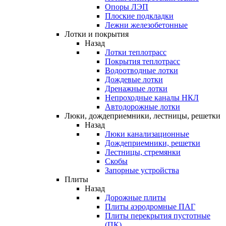
Опоры ЛЭП
Плоские подкладки
Лежни железобетонные
Лотки и покрытия
Назад
Лотки теплотрасс
Покрытия теплотрасс
Водоотводные лотки
Дождевые лотки
Дренажные лотки
Непроходные каналы НКЛ
Автодорожные лотки
Люки, дождеприемники, лестницы, решетки
Назад
Люки канализационные
Дождеприемники, решетки
Лестницы, стремянки
Скобы
Запорные устройства
Плиты
Назад
Дорожные плиты
Плиты аэродромные ПАГ
Плиты перекрытия пустотные
(ПК)