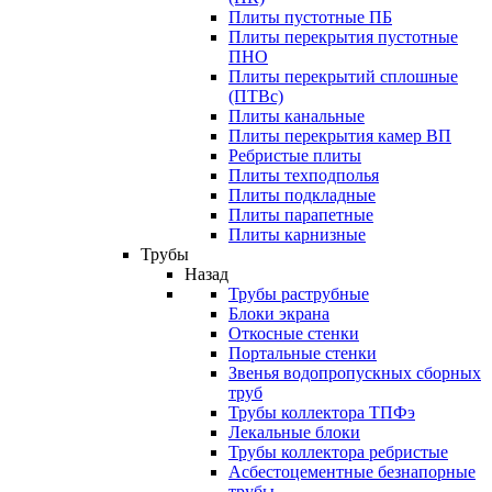
Плиты пустотные ПБ
Плиты перекрытия пустотные
ПНО
Плиты перекрытий сплошные
(ПТВс)
Плиты канальные
Плиты перекрытия камер ВП
Ребристые плиты
Плиты техподполья
Плиты подкладные
Плиты парапетные
Плиты карнизные
Трубы
Назад
Трубы раструбные
Блоки экрана
Откосные стенки
Портальные стенки
Звенья водопропускных сборных
труб
Трубы коллектора ТПФэ
Лекальные блоки
Трубы коллектора ребристые
Асбестоцементные безнапорные
трубы