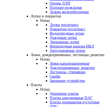
Опоры ЛЭП
Плоские подкладки
Лежни железобетонные
Лотки и покрытия
Назад
Лотки теплотрасс
Покрытия теплотрасс
Водоотводные лотки
Дождевые лотки
Дренажные лотки
Непроходные каналы НКЛ
Автодорожные лотки
Люки, дождеприемники, лестницы, решетки
Назад
Люки канализационные
Дождеприемники, решетки
Лестницы, стремянки
Скобы
Запорные устройства
Плиты
Назад
Дорожные плиты
Плиты аэродромные ПАГ
Плиты перекрытия пустотные
(ПК)