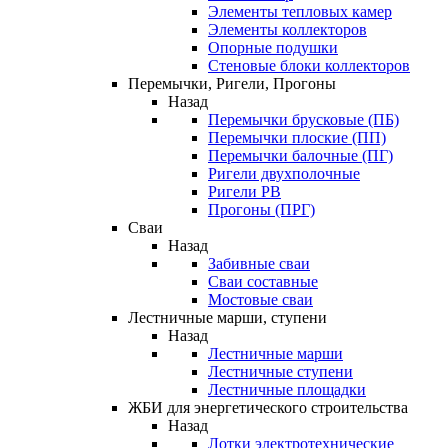
Элементы тепловых камер
Элементы коллекторов
Опорные подушки
Стеновые блоки коллекторов
Перемычки, Ригели, Прогоны
Назад
Перемычки брусковые (ПБ)
Перемычки плоские (ПП)
Перемычки балочные (ПГ)
Ригели двухполочные
Ригели РВ
Прогоны (ПРГ)
Сваи
Назад
Забивные сваи
Сваи составные
Мостовые сваи
Лестничные марши, ступени
Назад
Лестничные марши
Лестничные ступени
Лестничные площадки
ЖБИ для энергетического строительства
Назад
Лотки электротехнические