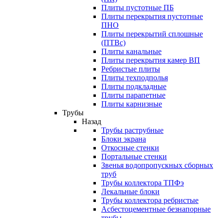
Плиты пустотные ПБ
Плиты перекрытия пустотные
ПНО
Плиты перекрытий сплошные
(ПТВс)
Плиты канальные
Плиты перекрытия камер ВП
Ребристые плиты
Плиты техподполья
Плиты подкладные
Плиты парапетные
Плиты карнизные
Трубы
Назад
Трубы раструбные
Блоки экрана
Откосные стенки
Портальные стенки
Звенья водопропускных сборных
труб
Трубы коллектора ТПФэ
Лекальные блоки
Трубы коллектора ребристые
Асбестоцементные безнапорные
трубы