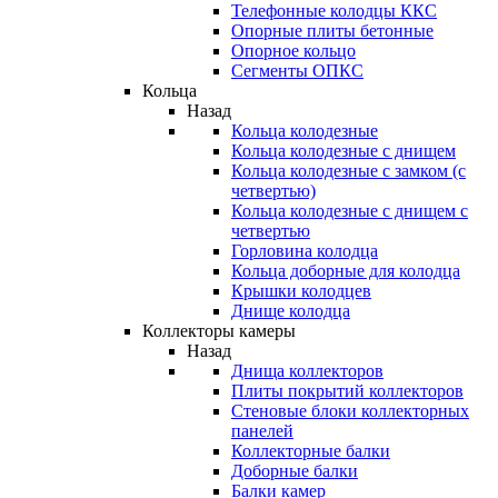
Телефонные колодцы ККС
Опорные плиты бетонные
Опорное кольцо
Сегменты ОПКС
Кольца
Назад
Кольца колодезные
Кольца колодезные с днищем
Кольца колодезные с замком (с
четвертью)
Кольца колодезные с днищем с
четвертью
Горловина колодца
Кольца доборные для колодца
Крышки колодцев
Днище колодца
Коллекторы камеры
Назад
Днища коллекторов
Плиты покрытий коллекторов
Стеновые блоки коллекторных
панелей
Коллекторные балки
Доборные балки
Балки камер