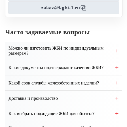
zakaz@kgbi-1.ru
Часто задаваемые вопросы
Можно ли изготовить ЖБИ по индивидуальным
+
размерам?
Да, возможно производство изделий по
+
Какие документы подтверждают качество ЖБИ?
индивидуальным чертежам и техническим
требованиям заказчика.
Каждая партия сопровождается паспортом качества,
+
Какой срок службы железобетонных изделий?
сертификатами соответствия и протоколами
испытаний.
При правильном монтаже и эксплуатации срок
+
Доставка и производство
службы ЖБИ составляет от 50 до 100 лет и более.
Собственное производство, контроль качества на
+
Как выбрать подходящие ЖБИ для объекта?
всех этапах. Доставка по региону и всей России.
Выбор зависит от проекта, типа здания, грунтовых