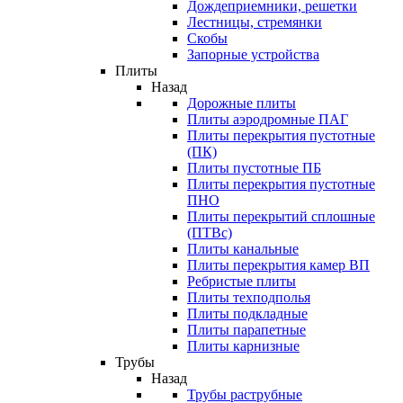
Дождеприемники, решетки
Лестницы, стремянки
Скобы
Запорные устройства
Плиты
Назад
Дорожные плиты
Плиты аэродромные ПАГ
Плиты перекрытия пустотные
(ПК)
Плиты пустотные ПБ
Плиты перекрытия пустотные
ПНО
Плиты перекрытий сплошные
(ПТВс)
Плиты канальные
Плиты перекрытия камер ВП
Ребристые плиты
Плиты техподполья
Плиты подкладные
Плиты парапетные
Плиты карнизные
Трубы
Назад
Трубы раструбные