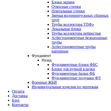
Блоки экрана
Откосные стенки
Портальные стенки
Звенья водопропускных сборных
труб
Трубы коллектора ТПФэ
Лекальные блоки
Трубы коллектора ребристые
Асбестоцементные безнапорные
трубы
Асбестоцементные трубы
напорные
Фундамент
Назад
Фундаментные блоки ФБС
Блоки для ручной кладки
Фундаментные балки ФБ
Фундаментные подушки ФЛ
Военные ЖБИ
Индивидуальные изделия по чертежам
Оплата
Доставка
Блог
Контакты