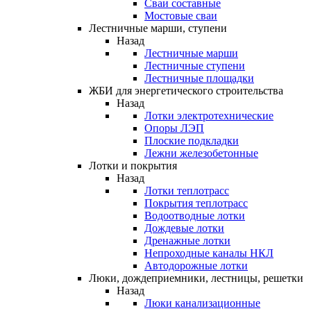
Сваи составные
Мостовые сваи
Лестничные марши, ступени
Назад
Лестничные марши
Лестничные ступени
Лестничные площадки
ЖБИ для энергетического строительства
Назад
Лотки электротехнические
Опоры ЛЭП
Плоские подкладки
Лежни железобетонные
Лотки и покрытия
Назад
Лотки теплотрасс
Покрытия теплотрасс
Водоотводные лотки
Дождевые лотки
Дренажные лотки
Непроходные каналы НКЛ
Автодорожные лотки
Люки, дождеприемники, лестницы, решетки
Назад
Люки канализационные