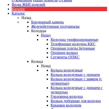
О компании
Наши объекты
Отзывы
Виды ЖБИ изделий
Каталог
Каталог
Назад
Бордюрный камень
Железобетонные полушпалы
Колодцы
Назад
Колодцы унифицированные
Телефонные колодцы ККС
Опорные плиты бетонные
Опорное кольцо
Сегменты ОПКС
Кольца
Назад
Кольца колодезные
Кольца колодезные с днищем
Кольца колодезные с замком (с
четвертью)
Кольца колодезные с днищем с
четвертью
Горловина колодца
Кольца доборные для колодца
Крышки колодцев