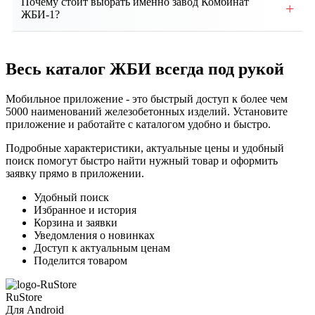
Почему стоит выбрать именно завод Комбинат
+
условий и нагрузок. Наши специалисты помогут
ЖБИ-1?
подобрать оптимальные изделия и
Мы предлагаем собственное производство, строгий
проконсультируют по техническим вопросам.
контроль качества, соответствие ГОСТ, гибкие
Весь каталог ЖБИ
всегда под рукой
условия сотрудничества, индивидуальный подход и
надежную доставку продукции точно в срок.
Мобильное приложение - это быстрый доступ к более чем
5000 наименований железобетонных изделий. Установите
приложение и работайте с каталогом удобно и быстро.
Подробные характеристики, актуальные цены и удобный
поиск помогут быстро найти нужный товар и оформить
заявку прямо в приложении.
Удобный поиск
Избранное и история
Корзина и заявки
Уведомления о новинках
Доступ к актуальным ценам
Поделится товаром
RuStore
Для Android