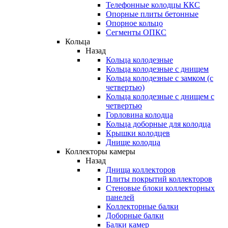
Телефонные колодцы ККС
Опорные плиты бетонные
Опорное кольцо
Сегменты ОПКС
Кольца
Назад
Кольца колодезные
Кольца колодезные с днищем
Кольца колодезные с замком (с
четвертью)
Кольца колодезные с днищем с
четвертью
Горловина колодца
Кольца доборные для колодца
Крышки колодцев
Днище колодца
Коллекторы камеры
Назад
Днища коллекторов
Плиты покрытий коллекторов
Стеновые блоки коллекторных
панелей
Коллекторные балки
Доборные балки
Балки камер