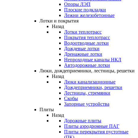
Опоры ЛЭП
Плоские подкладки
Лежни железобетонные
Лотки и покрытия
Назад
Лотки теплотрасс
Покрытия теплотрасс
Водоотводные лотки
Дождевые лотки
Дренажные лотки
Непроходные каналы НКЛ
Автодорожные лотки
Люки, дождеприемники, лестницы, решетки
Назад
Люки канализационные
Дождеприемники, решетки
Лестницы, стремянки
Скобы
Запорные устройства
Плиты
Назад
Дорожные плиты
Плиты аэродромные ПАГ
Плиты перекрытия пустотные
(ПК)