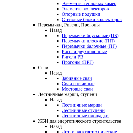
Элементы тепловых камер
Элементы коллекторов
Опорные подушки
Стеновые блоки коллекторов
Перемычки, Ригели, Прогоны
Назад
Перемычки брусковые (ПБ)
Перемычки плоские (ПП)
Перемычки балочные (ПГ)
Ригели двухполочные
Ригели РВ
Прогоны (ПРГ)
Сваи
Назад
Забивные сваи
Сваи составные
Мостовые сваи
Лестничные марши, ступени
Назад
Лестничные марши
Лестничные ступени
Лестничные площадки
ЖБИ для энергетического строительства
Назад
Лотки электротехнические