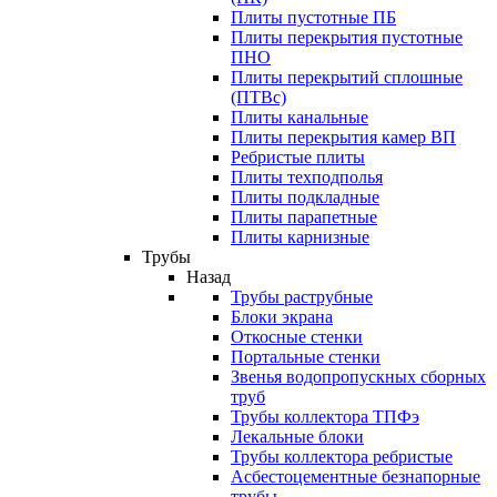
Плиты пустотные ПБ
Плиты перекрытия пустотные
ПНО
Плиты перекрытий сплошные
(ПТВс)
Плиты канальные
Плиты перекрытия камер ВП
Ребристые плиты
Плиты техподполья
Плиты подкладные
Плиты парапетные
Плиты карнизные
Трубы
Назад
Трубы раструбные
Блоки экрана
Откосные стенки
Портальные стенки
Звенья водопропускных сборных
труб
Трубы коллектора ТПФэ
Лекальные блоки
Трубы коллектора ребристые
Асбестоцементные безнапорные
трубы