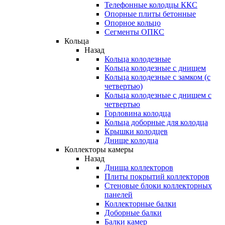
Телефонные колодцы ККС
Опорные плиты бетонные
Опорное кольцо
Сегменты ОПКС
Кольца
Назад
Кольца колодезные
Кольца колодезные с днищем
Кольца колодезные с замком (с
четвертью)
Кольца колодезные с днищем с
четвертью
Горловина колодца
Кольца доборные для колодца
Крышки колодцев
Днище колодца
Коллекторы камеры
Назад
Днища коллекторов
Плиты покрытий коллекторов
Стеновые блоки коллекторных
панелей
Коллекторные балки
Доборные балки
Балки камер