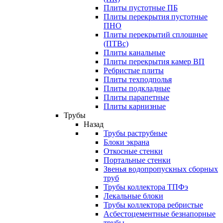
Плиты пустотные ПБ
Плиты перекрытия пустотные
ПНО
Плиты перекрытий сплошные
(ПТВс)
Плиты канальные
Плиты перекрытия камер ВП
Ребристые плиты
Плиты техподполья
Плиты подкладные
Плиты парапетные
Плиты карнизные
Трубы
Назад
Трубы раструбные
Блоки экрана
Откосные стенки
Портальные стенки
Звенья водопропускных сборных
труб
Трубы коллектора ТПФэ
Лекальные блоки
Трубы коллектора ребристые
Асбестоцементные безнапорные
трубы