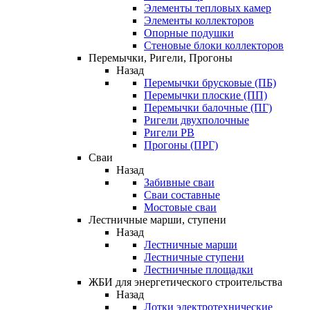
Элементы тепловых камер
Элементы коллекторов
Опорные подушки
Стеновые блоки коллекторов
Перемычки, Ригели, Прогоны
Назад
Перемычки брусковые (ПБ)
Перемычки плоские (ПП)
Перемычки балочные (ПГ)
Ригели двухполочные
Ригели РВ
Прогоны (ПРГ)
Сваи
Назад
Забивные сваи
Сваи составные
Мостовые сваи
Лестничные марши, ступени
Назад
Лестничные марши
Лестничные ступени
Лестничные площадки
ЖБИ для энергетического строительства
Назад
Лотки электротехнические