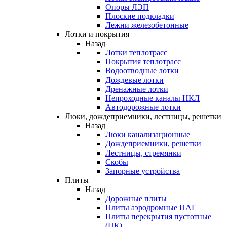
Опоры ЛЭП
Плоские подкладки
Лежни железобетонные
Лотки и покрытия
Назад
Лотки теплотрасс
Покрытия теплотрасс
Водоотводные лотки
Дождевые лотки
Дренажные лотки
Непроходные каналы НКЛ
Автодорожные лотки
Люки, дождеприемники, лестницы, решетки
Назад
Люки канализационные
Дождеприемники, решетки
Лестницы, стремянки
Скобы
Запорные устройства
Плиты
Назад
Дорожные плиты
Плиты аэродромные ПАГ
Плиты перекрытия пустотные
(ПК)