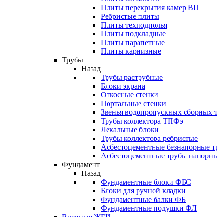
Плиты перекрытия камер ВП
Ребристые плиты
Плиты техподполья
Плиты подкладные
Плиты парапетные
Плиты карнизные
Трубы
Назад
Трубы раструбные
Блоки экрана
Откосные стенки
Портальные стенки
Звенья водопропускных сборных 
Трубы коллектора ТПФэ
Лекальные блоки
Трубы коллектора ребристые
Асбестоцементные безнапорные т
Асбестоцементные трубы напорн
Фундамент
Назад
Фундаментные блоки ФБС
Блоки для ручной кладки
Фундаментные балки ФБ
Фундаментные подушки ФЛ
Военные ЖБИ