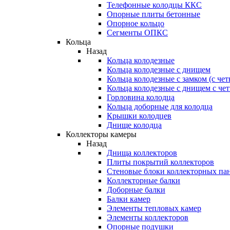
Телефонные колодцы ККС
Опорные плиты бетонные
Опорное кольцо
Сегменты ОПКС
Кольца
Назад
Кольца колодезные
Кольца колодезные с днищем
Кольца колодезные с замком (с че
Кольца колодезные с днищем с че
Горловина колодца
Кольца доборные для колодца
Крышки колодцев
Днище колодца
Коллекторы камеры
Назад
Днища коллекторов
Плиты покрытий коллекторов
Стеновые блоки коллекторных па
Коллекторные балки
Доборные балки
Балки камер
Элементы тепловых камер
Элементы коллекторов
Опорные подушки