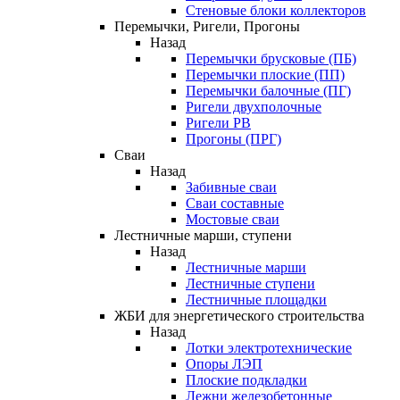
Стеновые блоки коллекторов
Перемычки, Ригели, Прогоны
Назад
Перемычки брусковые (ПБ)
Перемычки плоские (ПП)
Перемычки балочные (ПГ)
Ригели двухполочные
Ригели РВ
Прогоны (ПРГ)
Сваи
Назад
Забивные сваи
Сваи составные
Мостовые сваи
Лестничные марши, ступени
Назад
Лестничные марши
Лестничные ступени
Лестничные площадки
ЖБИ для энергетического строительства
Назад
Лотки электротехнические
Опоры ЛЭП
Плоские подкладки
Лежни железобетонные