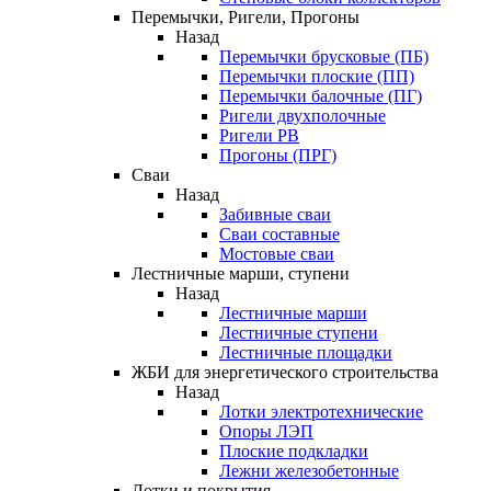
Перемычки, Ригели, Прогоны
Назад
Перемычки брусковые (ПБ)
Перемычки плоские (ПП)
Перемычки балочные (ПГ)
Ригели двухполочные
Ригели РВ
Прогоны (ПРГ)
Сваи
Назад
Забивные сваи
Сваи составные
Мостовые сваи
Лестничные марши, ступени
Назад
Лестничные марши
Лестничные ступени
Лестничные площадки
ЖБИ для энергетического строительства
Назад
Лотки электротехнические
Опоры ЛЭП
Плоские подкладки
Лежни железобетонные
Лотки и покрытия