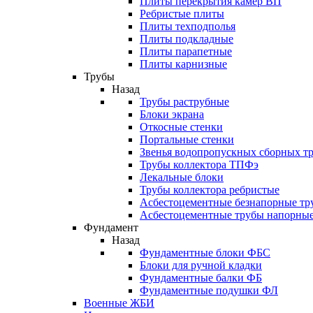
Плиты перекрытия камер ВП
Ребристые плиты
Плиты техподполья
Плиты подкладные
Плиты парапетные
Плиты карнизные
Трубы
Назад
Трубы раструбные
Блоки экрана
Откосные стенки
Портальные стенки
Звенья водопропускных сборных т
Трубы коллектора ТПФэ
Лекальные блоки
Трубы коллектора ребристые
Асбестоцементные безнапорные тр
Асбестоцементные трубы напорны
Фундамент
Назад
Фундаментные блоки ФБС
Блоки для ручной кладки
Фундаментные балки ФБ
Фундаментные подушки ФЛ
Военные ЖБИ