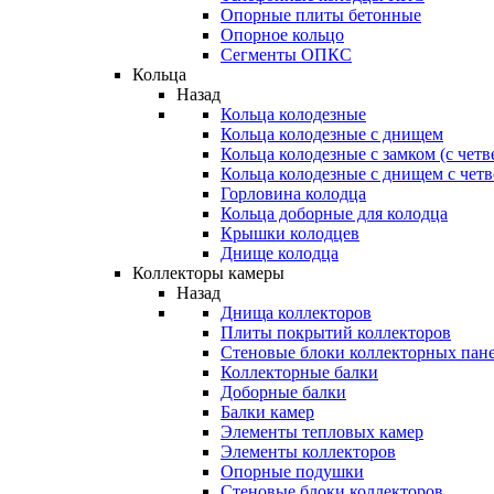
Опорные плиты бетонные
Опорное кольцо
Сегменты ОПКС
Кольца
Назад
Кольца колодезные
Кольца колодезные с днищем
Кольца колодезные с замком (с четв
Кольца колодезные с днищем с чет
Горловина колодца
Кольца доборные для колодца
Крышки колодцев
Днище колодца
Коллекторы камеры
Назад
Днища коллекторов
Плиты покрытий коллекторов
Стеновые блоки коллекторных пан
Коллекторные балки
Доборные балки
Балки камер
Элементы тепловых камер
Элементы коллекторов
Опорные подушки
Стеновые блоки коллекторов