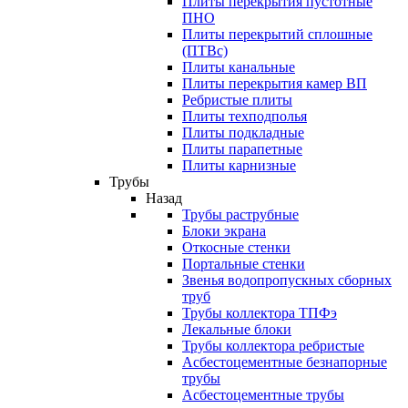
Плиты перекрытия пустотные
ПНО
Плиты перекрытий сплошные
(ПТВс)
Плиты канальные
Плиты перекрытия камер ВП
Ребристые плиты
Плиты техподполья
Плиты подкладные
Плиты парапетные
Плиты карнизные
Трубы
Назад
Трубы раструбные
Блоки экрана
Откосные стенки
Портальные стенки
Звенья водопропускных сборных
труб
Трубы коллектора ТПФэ
Лекальные блоки
Трубы коллектора ребристые
Асбестоцементные безнапорные
трубы
Асбестоцементные трубы