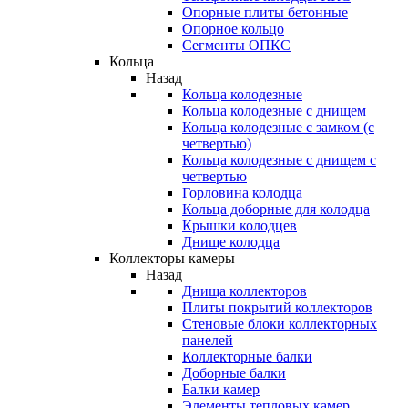
Опорные плиты бетонные
Опорное кольцо
Сегменты ОПКС
Кольца
Назад
Кольца колодезные
Кольца колодезные с днищем
Кольца колодезные с замком (с
четвертью)
Кольца колодезные с днищем с
четвертью
Горловина колодца
Кольца доборные для колодца
Крышки колодцев
Днище колодца
Коллекторы камеры
Назад
Днища коллекторов
Плиты покрытий коллекторов
Стеновые блоки коллекторных
панелей
Коллекторные балки
Доборные балки
Балки камер
Элементы тепловых камер