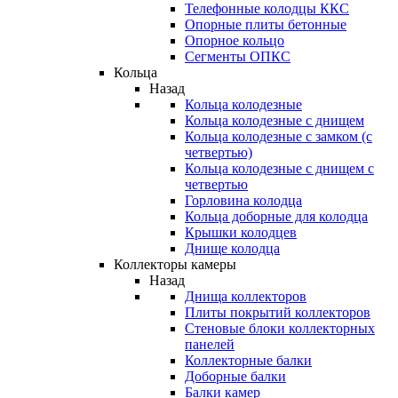
Телефонные колодцы ККС
Опорные плиты бетонные
Опорное кольцо
Сегменты ОПКС
Кольца
Назад
Кольца колодезные
Кольца колодезные с днищем
Кольца колодезные с замком (с
четвертью)
Кольца колодезные с днищем с
четвертью
Горловина колодца
Кольца доборные для колодца
Крышки колодцев
Днище колодца
Коллекторы камеры
Назад
Днища коллекторов
Плиты покрытий коллекторов
Стеновые блоки коллекторных
панелей
Коллекторные балки
Доборные балки
Балки камер