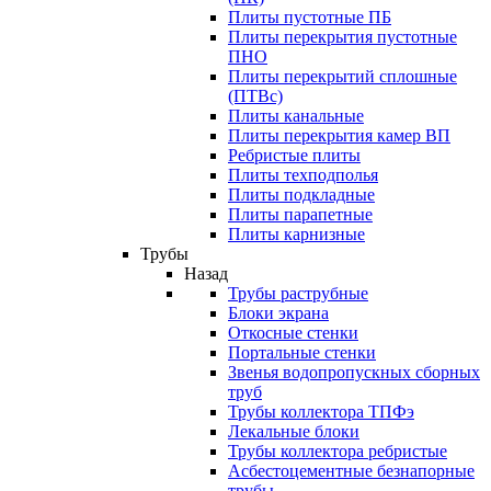
Плиты пустотные ПБ
Плиты перекрытия пустотные
ПНО
Плиты перекрытий сплошные
(ПТВс)
Плиты канальные
Плиты перекрытия камер ВП
Ребристые плиты
Плиты техподполья
Плиты подкладные
Плиты парапетные
Плиты карнизные
Трубы
Назад
Трубы раструбные
Блоки экрана
Откосные стенки
Портальные стенки
Звенья водопропускных сборных
труб
Трубы коллектора ТПФэ
Лекальные блоки
Трубы коллектора ребристые
Асбестоцементные безнапорные
трубы