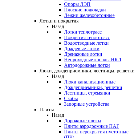
Опоры ЛЭП
Плоские подкладки
Лежни железобетонные
Лотки и покрытия
Назад
Лотки теплотрасс
Покрытия теплотрасс
Водоотводные лотки
Дождевые лотки
Дренажные лотки
Непроходные каналы НКЛ
Автодорожные лотки
Люки, дождеприемники, лестницы, решетки
Назад
Люки канализационные
Дождеприемники, решетки
Лестницы, стремянки
Скобы
Запорные устройства
Плиты
Назад
Дорожные плиты
Плиты аэродромные ПАГ
Плиты перекрытия пустотные
(ПК)