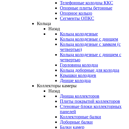
Телефонные колодцы ККС
Опорные плиты бетонные
Опорное кольцо
Сегменты ОПКС
Кольца
Назад
Кольца колодезные
Кольца колодезные с днищем
Кольца колодезные с замком (с
четвертью)
Кольца колодезные с днищем с
четвертью
Горловина колодца
Кольца доборные для колодца
Крышки колодцев
Днище колодца
Коллекторы камеры
Назад
Днища коллекторов
Плиты покрытий коллекторов
Стеновые блоки коллекторных
панелей
Коллекторные балки
Доборные балки
Балки камер