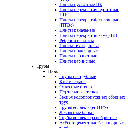
Плиты пустотные ПБ
Плиты перекрытия пустотные
ПНО
Плиты перекрытий сплошные
(ПТВс)
Плиты канальные
Плиты перекрытия камер ВП
Ребристые плиты
Плиты техподполья
Плиты подкладные
Плиты парапетные
Плиты карнизные
Трубы
Назад
Трубы раструбные
Блоки экрана
Откосные стенки
Портальные стенки
Звенья водопропускных сборных
труб
Трубы коллектора ТПФэ
Лекальные блоки
Трубы коллектора ребристые
Асбестоцементные безнапорные
трубы