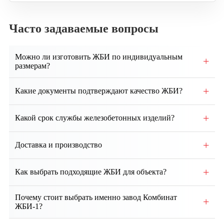
Часто задаваемые вопросы
Можно ли изготовить ЖБИ по индивидуальным
+
размерам?
Да, возможно производство изделий по
+
Какие документы подтверждают качество ЖБИ?
индивидуальным чертежам и техническим
требованиям заказчика.
Каждая партия сопровождается паспортом качества,
+
Какой срок службы железобетонных изделий?
сертификатами соответствия и протоколами
испытаний.
При правильном монтаже и эксплуатации срок
+
Доставка и производство
службы ЖБИ составляет от 50 до 100 лет и более.
Собственное производство, контроль качества на
+
Как выбрать подходящие ЖБИ для объекта?
всех этапах. Доставка по региону и всей России.
Выбор зависит от проекта, типа здания, грунтовых
Почему стоит выбрать именно завод Комбинат
+
условий и нагрузок. Наши специалисты помогут
ЖБИ-1?
подобрать оптимальные изделия и