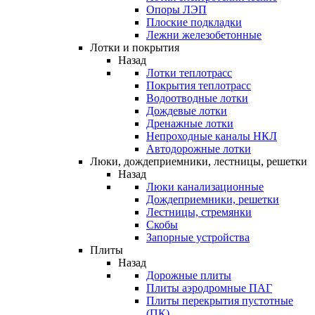
Опоры ЛЭП
Плоские подкладки
Лежни железобетонные
Лотки и покрытия
Назад
Лотки теплотрасс
Покрытия теплотрасс
Водоотводные лотки
Дождевые лотки
Дренажные лотки
Непроходные каналы НКЛ
Автодорожные лотки
Люки, дождеприемники, лестницы, решетки
Назад
Люки канализационные
Дождеприемники, решетки
Лестницы, стремянки
Скобы
Запорные устройства
Плиты
Назад
Дорожные плиты
Плиты аэродромные ПАГ
Плиты перекрытия пустотные
(ПК)