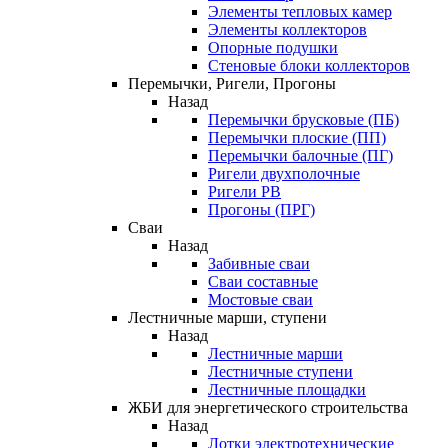
Элементы тепловых камер
Элементы коллекторов
Опорные подушки
Стеновые блоки коллекторов
Перемычки, Ригели, Прогоны
Назад
Перемычки брусковые (ПБ)
Перемычки плоские (ПП)
Перемычки балочные (ПГ)
Ригели двухполочные
Ригели РВ
Прогоны (ПРГ)
Сваи
Назад
Забивные сваи
Сваи составные
Мостовые сваи
Лестничные марши, ступени
Назад
Лестничные марши
Лестничные ступени
Лестничные площадки
ЖБИ для энергетического строительства
Назад
Лотки электротехнические