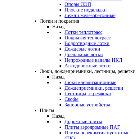
Опоры ЛЭП
Плоские подкладки
Лежни железобетонные
Лотки и покрытия
Назад
Лотки теплотрасс
Покрытия теплотрасс
Водоотводные лотки
Дождевые лотки
Дренажные лотки
Непроходные каналы НКЛ
Автодорожные лотки
Люки, дождеприемники, лестницы, решетки
Назад
Люки канализационные
Дождеприемники, решетки
Лестницы, стремянки
Скобы
Запорные устройства
Плиты
Назад
Дорожные плиты
Плиты аэродромные ПАГ
Плиты перекрытия пустотные
(ПК)