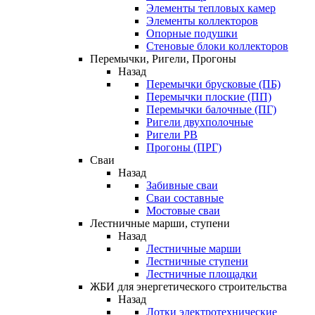
Элементы тепловых камер
Элементы коллекторов
Опорные подушки
Стеновые блоки коллекторов
Перемычки, Ригели, Прогоны
Назад
Перемычки брусковые (ПБ)
Перемычки плоские (ПП)
Перемычки балочные (ПГ)
Ригели двухполочные
Ригели РВ
Прогоны (ПРГ)
Сваи
Назад
Забивные сваи
Сваи составные
Мостовые сваи
Лестничные марши, ступени
Назад
Лестничные марши
Лестничные ступени
Лестничные площадки
ЖБИ для энергетического строительства
Назад
Лотки электротехнические