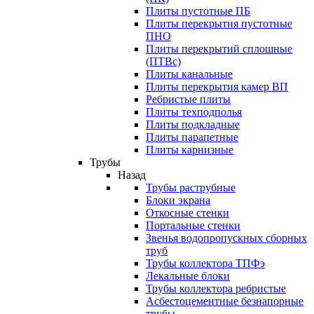
Плиты пустотные ПБ
Плиты перекрытия пустотные
ПНО
Плиты перекрытий сплошные
(ПТВс)
Плиты канальные
Плиты перекрытия камер ВП
Ребристые плиты
Плиты техподполья
Плиты подкладные
Плиты парапетные
Плиты карнизные
Трубы
Назад
Трубы раструбные
Блоки экрана
Откосные стенки
Портальные стенки
Звенья водопропускных сборных
труб
Трубы коллектора ТПФэ
Лекальные блоки
Трубы коллектора ребристые
Асбестоцементные безнапорные
трубы