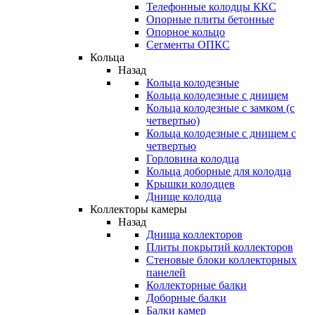
Телефонные колодцы ККС
Опорные плиты бетонные
Опорное кольцо
Сегменты ОПКС
Кольца
Назад
Кольца колодезные
Кольца колодезные с днищем
Кольца колодезные с замком (с
четвертью)
Кольца колодезные с днищем с
четвертью
Горловина колодца
Кольца доборные для колодца
Крышки колодцев
Днище колодца
Коллекторы камеры
Назад
Днища коллекторов
Плиты покрытий коллекторов
Стеновые блоки коллекторных
панелей
Коллекторные балки
Доборные балки
Балки камер