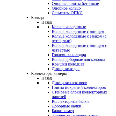
Опорные плиты бетонные
Опорное кольцо
Сегменты ОПКС
Кольца
Назад
Кольца колодезные
Кольца колодезные с днищем
Кольца колодезные с замком (с
четвертью)
Кольца колодезные с днищем с
четвертью
Горловина колодца
Кольца доборные для колодца
Крышки колодцев
Днище колодца
Коллекторы камеры
Назад
Днища коллекторов
Плиты покрытий коллекторов
Стеновые блоки коллекторных
панелей
Коллекторные балки
Доборные балки
Балки камер
Элементы тепловых камер