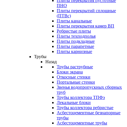
Плиты перекрытия пустотные
ПНО
Плиты перекрытий сплошные
(ПТВс)
Плиты канальные
Плиты перекрытия камер ВП
Ребристые плиты
Плиты техподполья
Плиты подкладные
Плиты парапетные
Плиты карнизные
Трубы
Назад
Трубы раструбные
Блоки экрана
Откосные стенки
Портальные стенки
Звенья водопропускных сборных
труб
Трубы коллектора ТПФэ
Лекальные блоки
Трубы коллектора ребристые
Асбестоцементные безнапорные
трубы
Асбестоцементные трубы