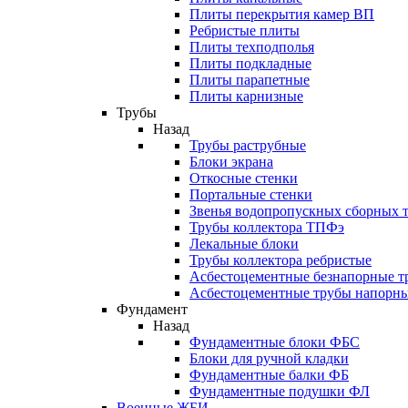
Плиты перекрытия камер ВП
Ребристые плиты
Плиты техподполья
Плиты подкладные
Плиты парапетные
Плиты карнизные
Трубы
Назад
Трубы раструбные
Блоки экрана
Откосные стенки
Портальные стенки
Звенья водопропускных сборных 
Трубы коллектора ТПФэ
Лекальные блоки
Трубы коллектора ребристые
Асбестоцементные безнапорные т
Асбестоцементные трубы напорн
Фундамент
Назад
Фундаментные блоки ФБС
Блоки для ручной кладки
Фундаментные балки ФБ
Фундаментные подушки ФЛ
Военные ЖБИ