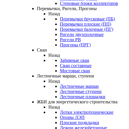
Стеновые блоки коллекторов
Перемычки, Ригели, Прогоны
Назад
Перемычки брусковые (ПБ)
Перемычки плоские (ПП)
Перемычки балочные (ПГ)
Ригели двухполочные
Ригели РВ
Прогоны (ПРГ)
Сваи
Назад
Забивные сваи
Сваи составные
Мостовые сваи
Лестничные марши, ступени
Назад
Лестничные марши
Лестничные ступени
Лестничные площадки
ЖБИ для энергетического строительства
Назад
Лотки электротехнические
Опоры ЛЭП
Плоские подкладки
Лежни железобетонные