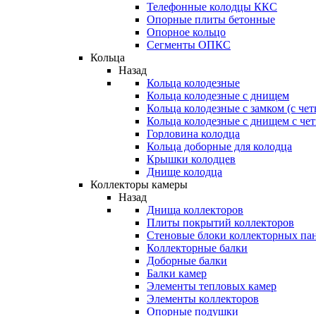
Телефонные колодцы ККС
Опорные плиты бетонные
Опорное кольцо
Сегменты ОПКС
Кольца
Назад
Кольца колодезные
Кольца колодезные с днищем
Кольца колодезные с замком (с че
Кольца колодезные с днищем с че
Горловина колодца
Кольца доборные для колодца
Крышки колодцев
Днище колодца
Коллекторы камеры
Назад
Днища коллекторов
Плиты покрытий коллекторов
Стеновые блоки коллекторных па
Коллекторные балки
Доборные балки
Балки камер
Элементы тепловых камер
Элементы коллекторов
Опорные подушки