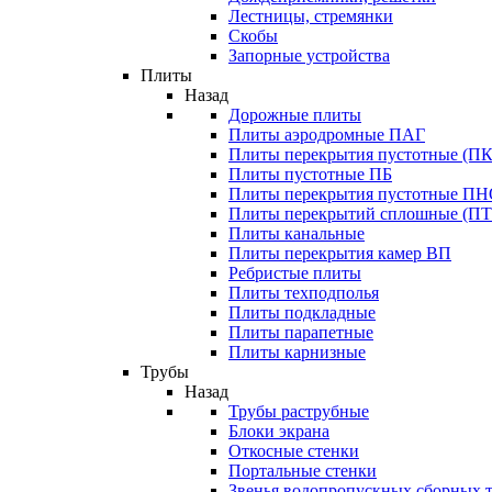
Лестницы, стремянки
Скобы
Запорные устройства
Плиты
Назад
Дорожные плиты
Плиты аэродромные ПАГ
Плиты перекрытия пустотные (ПК
Плиты пустотные ПБ
Плиты перекрытия пустотные П
Плиты перекрытий сплошные (ПТ
Плиты канальные
Плиты перекрытия камер ВП
Ребристые плиты
Плиты техподполья
Плиты подкладные
Плиты парапетные
Плиты карнизные
Трубы
Назад
Трубы раструбные
Блоки экрана
Откосные стенки
Портальные стенки
Звенья водопропускных сборных 