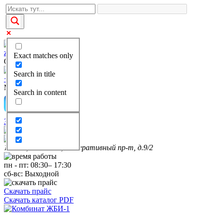
zakaz@kgbi-1.ru
Exact matches only
Отдел продаж
Search in title
+7(495)649-69-28
Многоканальный
Search in content
Заказать звонок
111399, г. Москва, Федеративный пр-т, д.9/2
пн
-
пт
:
08:30
–
17:30
сб-вс:
Выходной
Скачать прайс
Скачать каталог PDF