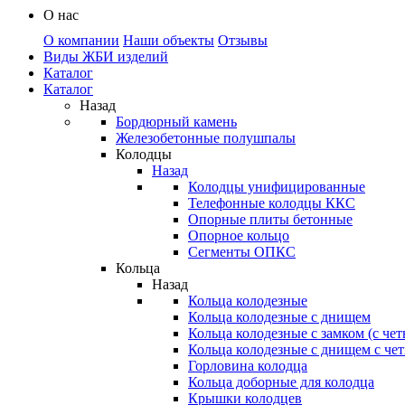
О нас
О компании
Наши объекты
Отзывы
Виды ЖБИ изделий
Каталог
Каталог
Назад
Бордюрный камень
Железобетонные полушпалы
Колодцы
Назад
Колодцы унифицированные
Телефонные колодцы ККС
Опорные плиты бетонные
Опорное кольцо
Сегменты ОПКС
Кольца
Назад
Кольца колодезные
Кольца колодезные с днищем
Кольца колодезные с замком (с че
Кольца колодезные с днищем с че
Горловина колодца
Кольца доборные для колодца
Крышки колодцев