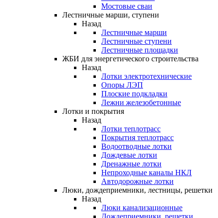
Мостовые сваи
Лестничные марши, ступени
Назад
Лестничные марши
Лестничные ступени
Лестничные площадки
ЖБИ для энергетического строительства
Назад
Лотки электротехнические
Опоры ЛЭП
Плоские подкладки
Лежни железобетонные
Лотки и покрытия
Назад
Лотки теплотрасс
Покрытия теплотрасс
Водоотводные лотки
Дождевые лотки
Дренажные лотки
Непроходные каналы НКЛ
Автодорожные лотки
Люки, дождеприемники, лестницы, решетки
Назад
Люки канализационные
Дождеприемники, решетки