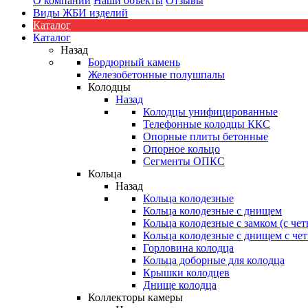
О компании
Наши объекты
Отзывы
Виды ЖБИ изделий
Каталог
Каталог
Назад
Бордюрный камень
Железобетонные полушпалы
Колодцы
Назад
Колодцы унифицированные
Телефонные колодцы ККС
Опорные плиты бетонные
Опорное кольцо
Сегменты ОПКС
Кольца
Назад
Кольца колодезные
Кольца колодезные с днищем
Кольца колодезные с замком (с че
Кольца колодезные с днищем с че
Горловина колодца
Кольца доборные для колодца
Крышки колодцев
Днище колодца
Коллекторы камеры