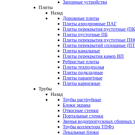
Запорные устройства
Плиты
Назад
Дорожные плиты
Плиты аэродромные ПАГ
Плиты перекрытия пустотные (ПК
Плиты пустотные ПБ
Плиты перекрытия пустотные П
Плиты перекрытий сплошные (ПТ
Плиты канальные
Плиты перекрытия камер ВП
Ребристые плиты
Плиты техподполья
Плиты подкладные
Плиты парапетные
Плиты карнизные
Трубы
Назад
Трубы раструбные
Блоки экрана
Откосные стенки
Портальные стенки
Звенья водопропускных сборных 
Трубы коллектора ТПФэ
Лекальные блоки