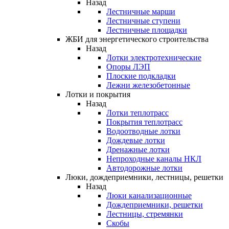
Назад
Лестничные марши
Лестничные ступени
Лестничные площадки
ЖБИ для энергетического строительства
Назад
Лотки электротехнические
Опоры ЛЭП
Плоские подкладки
Лежни железобетонные
Лотки и покрытия
Назад
Лотки теплотрасс
Покрытия теплотрасс
Водоотводные лотки
Дождевые лотки
Дренажные лотки
Непроходные каналы НКЛ
Автодорожные лотки
Люки, дождеприемники, лестницы, решетки
Назад
Люки канализационные
Дождеприемники, решетки
Лестницы, стремянки
Скобы