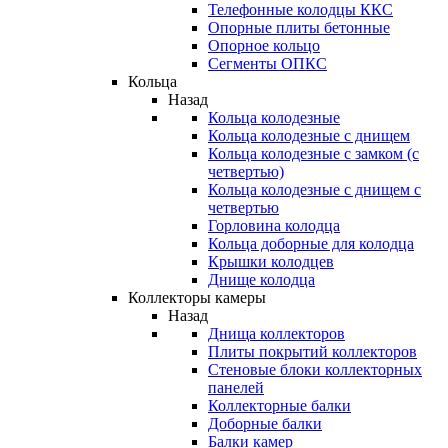
Телефонные колодцы ККС
Опорные плиты бетонные
Опорное кольцо
Сегменты ОПКС
Кольца
Назад
Кольца колодезные
Кольца колодезные с днищем
Кольца колодезные с замком (с
четвертью)
Кольца колодезные с днищем с
четвертью
Горловина колодца
Кольца доборные для колодца
Крышки колодцев
Днище колодца
Коллекторы камеры
Назад
Днища коллекторов
Плиты покрытий коллекторов
Стеновые блоки коллекторных
панелей
Коллекторные балки
Доборные балки
Балки камер