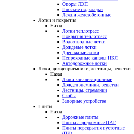
Опоры ЛЭП
Плоские подкладки
Лежни железобетонные
Лотки и покрытия
Назад
Лотки теплотрасс
Покрытия теплотрасс
Водоотводные лотки
Дождевые лотки
Дренажные лотки
Непроходные каналы НКЛ
Автодорожные лотки
Люки, дождеприемники, лестницы, решетки
Назад
Люки канализационные
Дождеприемники, решетки
Лестницы, стремянки
Скобы
Запорные устройства
Плиты
Назад
Дорожные плиты
Плиты аэродромные ПАГ
Плиты перекрытия пустотные
(ПК)