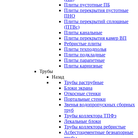
Плиты пустотные ПБ
Плиты перекрытия пустотные
ПНО
Плиты перекрытий сплошные
(ПТВс)
Плиты канальные
Плиты перекрытия камер ВП
Ребристые плиты
Плиты техподполья
Плиты подкладные
Плиты парапетные
Плиты карнизные
Трубы
Назад
Трубы раструбные
Блоки экрана
Откосные стенки
Портальные стенки
Звенья водопропускных сборных
труб
Трубы коллектора ТПФэ
Лекальные блоки
Трубы коллектора ребристые
Асбестоцементные безнапорные
трубы