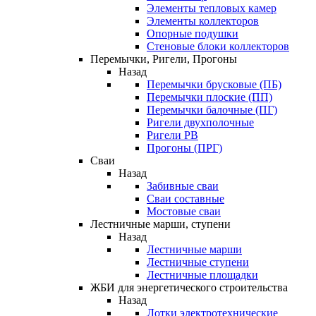
Элементы тепловых камер
Элементы коллекторов
Опорные подушки
Стеновые блоки коллекторов
Перемычки, Ригели, Прогоны
Назад
Перемычки брусковые (ПБ)
Перемычки плоские (ПП)
Перемычки балочные (ПГ)
Ригели двухполочные
Ригели РВ
Прогоны (ПРГ)
Сваи
Назад
Забивные сваи
Сваи составные
Мостовые сваи
Лестничные марши, ступени
Назад
Лестничные марши
Лестничные ступени
Лестничные площадки
ЖБИ для энергетического строительства
Назад
Лотки электротехнические