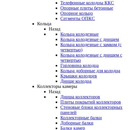
Телефонные колодцы ККС
Опорные плиты бетонные
Опорное кольцо
Сегменты ОПКС
Кольца
Назад
Кольца колодезные
Кольца колодезные с днищем
Кольца колодезные с замком (с
четвертью)
Кольца колодезные с днищем с
четвертью
Горловина колодца
Кольца доборные для колодца
Крышки колодцев
Днище колодца
Коллекторы камеры
Назад
Днища коллекторов
Плиты покрытий коллекторов
Стеновые блоки коллекторных
панелей
Коллекторные балки
Доборные балки
Балки камер