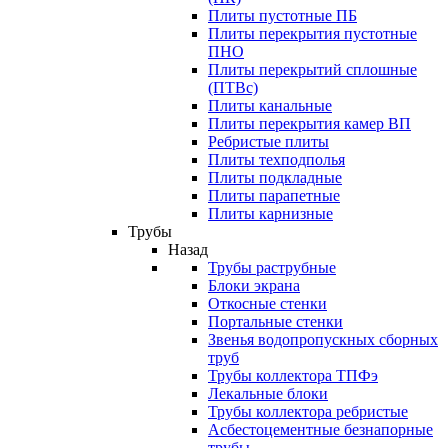
Плиты пустотные ПБ
Плиты перекрытия пустотные
ПНО
Плиты перекрытий сплошные
(ПТВс)
Плиты канальные
Плиты перекрытия камер ВП
Ребристые плиты
Плиты техподполья
Плиты подкладные
Плиты парапетные
Плиты карнизные
Трубы
Назад
Трубы раструбные
Блоки экрана
Откосные стенки
Портальные стенки
Звенья водопропускных сборных
труб
Трубы коллектора ТПФэ
Лекальные блоки
Трубы коллектора ребристые
Асбестоцементные безнапорные
трубы