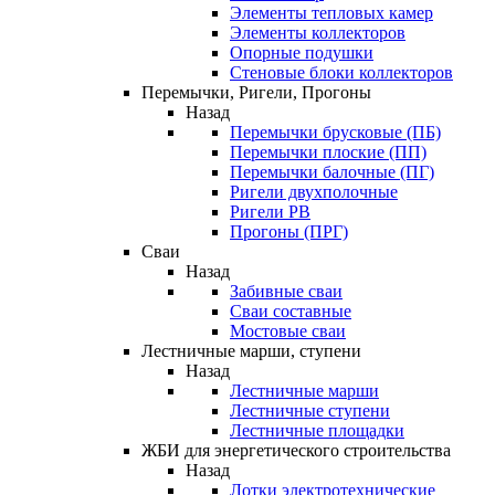
Элементы тепловых камер
Элементы коллекторов
Опорные подушки
Стеновые блоки коллекторов
Перемычки, Ригели, Прогоны
Назад
Перемычки брусковые (ПБ)
Перемычки плоские (ПП)
Перемычки балочные (ПГ)
Ригели двухполочные
Ригели РВ
Прогоны (ПРГ)
Сваи
Назад
Забивные сваи
Сваи составные
Мостовые сваи
Лестничные марши, ступени
Назад
Лестничные марши
Лестничные ступени
Лестничные площадки
ЖБИ для энергетического строительства
Назад
Лотки электротехнические