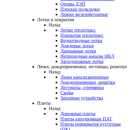
Опоры ЛЭП
Плоские подкладки
Лежни железобетонные
Лотки и покрытия
Назад
Лотки теплотрасс
Покрытия теплотрасс
Водоотводные лотки
Дождевые лотки
Дренажные лотки
Непроходные каналы НКЛ
Автодорожные лотки
Люки, дождеприемники, лестницы, решетки
Назад
Люки канализационные
Дождеприемники, решетки
Лестницы, стремянки
Скобы
Запорные устройства
Плиты
Назад
Дорожные плиты
Плиты аэродромные ПАГ
Плиты перекрытия пустотные
(ПК)