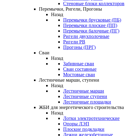
Стеновые блоки коллекторов
Перемычки, Ригели, Прогоны
Назад
Перемычки брусковые (ПБ)
Перемычки плоские (ПП)
Перемычки балочные (ПГ)
Ригели двухполочные
Ригели РВ
Прогоны (ПРГ)
Сваи
Назад
Забивные сваи
Сваи составные
Мостовые сваи
Лестничные марши, ступени
Назад
Лестничные марши
Лестничные ступени
Лестничные площадки
ЖБИ для энергетического строительства
Назад
Лотки электротехнические
Опоры ЛЭП
Плоские подкладки
Лежни железобетонные