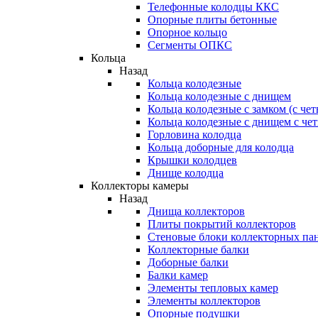
Телефонные колодцы ККС
Опорные плиты бетонные
Опорное кольцо
Сегменты ОПКС
Кольца
Назад
Кольца колодезные
Кольца колодезные с днищем
Кольца колодезные с замком (с че
Кольца колодезные с днищем с че
Горловина колодца
Кольца доборные для колодца
Крышки колодцев
Днище колодца
Коллекторы камеры
Назад
Днища коллекторов
Плиты покрытий коллекторов
Стеновые блоки коллекторных па
Коллекторные балки
Доборные балки
Балки камер
Элементы тепловых камер
Элементы коллекторов
Опорные подушки