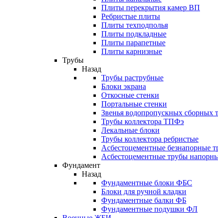
Плиты перекрытия камер ВП
Ребристые плиты
Плиты техподполья
Плиты подкладные
Плиты парапетные
Плиты карнизные
Трубы
Назад
Трубы раструбные
Блоки экрана
Откосные стенки
Портальные стенки
Звенья водопропускных сборных 
Трубы коллектора ТПФэ
Лекальные блоки
Трубы коллектора ребристые
Асбестоцементные безнапорные т
Асбестоцементные трубы напорн
Фундамент
Назад
Фундаментные блоки ФБС
Блоки для ручной кладки
Фундаментные балки ФБ
Фундаментные подушки ФЛ
Военные ЖБИ