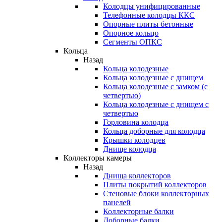
Колодцы унифицированные
Телефонные колодцы ККС
Опорные плиты бетонные
Опорное кольцо
Сегменты ОПКС
Кольца
Назад
Кольца колодезные
Кольца колодезные с днищем
Кольца колодезные с замком (с
четвертью)
Кольца колодезные с днищем с
четвертью
Горловина колодца
Кольца доборные для колодца
Крышки колодцев
Днище колодца
Коллекторы камеры
Назад
Днища коллекторов
Плиты покрытий коллекторов
Стеновые блоки коллекторных
панелей
Коллекторные балки
Доборные балки