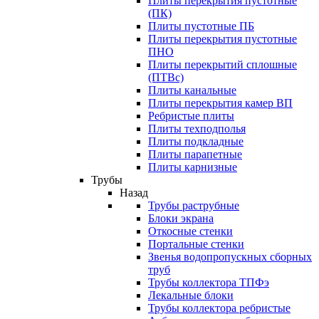
Плиты перекрытия пустотные
(ПК)
Плиты пустотные ПБ
Плиты перекрытия пустотные
ПНО
Плиты перекрытий сплошные
(ПТВс)
Плиты канальные
Плиты перекрытия камер ВП
Ребристые плиты
Плиты техподполья
Плиты подкладные
Плиты парапетные
Плиты карнизные
Трубы
Назад
Трубы раструбные
Блоки экрана
Откосные стенки
Портальные стенки
Звенья водопропускных сборных
труб
Трубы коллектора ТПФэ
Лекальные блоки
Трубы коллектора ребристые