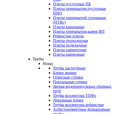
Плиты пустотные ПБ
Плиты перекрытия пустотные
ПНО
Плиты перекрытий сплошные
(ПТВс)
Плиты канальные
Плиты перекрытия камер ВП
Ребристые плиты
Плиты техподполья
Плиты подкладные
Плиты парапетные
Плиты карнизные
Трубы
Назад
Трубы раструбные
Блоки экрана
Откосные стенки
Портальные стенки
Звенья водопропускных сборных
труб
Трубы коллектора ТПФэ
Лекальные блоки
Трубы коллектора ребристые
Асбестоцементные безнапорные
трубы