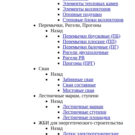
Элементы тепловых камер
Элементы коллекторов
Опорные подушки
Стеновые блоки коллекторов
Перемычки, Ригели, Прогоны
Назад
Перемычки брусковые (ПБ)
Перемычки плоские (ПП)
Перемычки балочные (ПГ)
Ригели двухполочные
Ригели РВ
Прогоны (ПРГ)
Сваи
Назад
Забивные сваи
Сваи составные
Мостовые сваи
Лестничные марши, ступени
Назад
Лестничные марши
Лестничные ступени
Лестничные площадки
ЖБИ для энергетического строительства
Назад
Лотки электротехнические