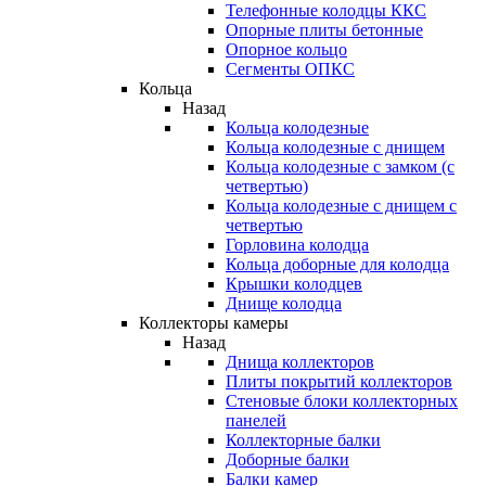
Телефонные колодцы ККС
Опорные плиты бетонные
Опорное кольцо
Сегменты ОПКС
Кольца
Назад
Кольца колодезные
Кольца колодезные с днищем
Кольца колодезные с замком (с
четвертью)
Кольца колодезные с днищем с
четвертью
Горловина колодца
Кольца доборные для колодца
Крышки колодцев
Днище колодца
Коллекторы камеры
Назад
Днища коллекторов
Плиты покрытий коллекторов
Стеновые блоки коллекторных
панелей
Коллекторные балки
Доборные балки
Балки камер