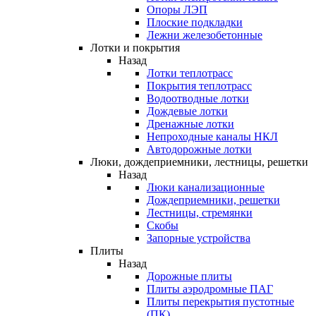
Опоры ЛЭП
Плоские подкладки
Лежни железобетонные
Лотки и покрытия
Назад
Лотки теплотрасс
Покрытия теплотрасс
Водоотводные лотки
Дождевые лотки
Дренажные лотки
Непроходные каналы НКЛ
Автодорожные лотки
Люки, дождеприемники, лестницы, решетки
Назад
Люки канализационные
Дождеприемники, решетки
Лестницы, стремянки
Скобы
Запорные устройства
Плиты
Назад
Дорожные плиты
Плиты аэродромные ПАГ
Плиты перекрытия пустотные
(ПК)